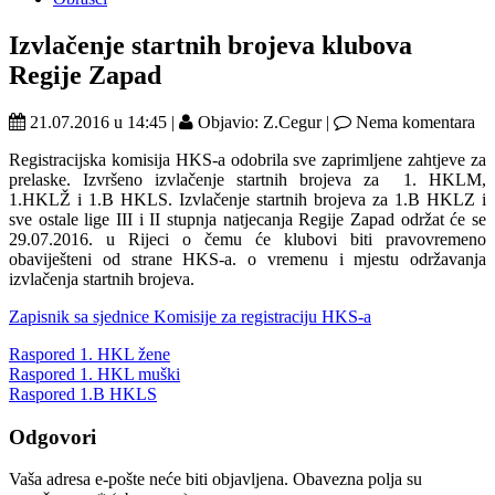
Izvlačenje startnih brojeva klubova
Regije Zapad
21.07.2016 u 14:45 |
Objavio: Z.Cegur |
Nema komentara
Registracijska komisija HKS-a odobrila sve zaprimljene zahtjeve za
prelaske. Izvršeno izvlačenje startnih brojeva za 1. HKLM,
1.HKLŽ i 1.B HKLS. Izvlačenje startnih brojeva za 1.B HKLZ i
sve ostale lige III i II stupnja natjecanja Regije Zapad održat će se
29.07.2016. u Rijeci o čemu će klubovi biti pravovremeno
obaviješteni od strane HKS-a. o vremenu i mjestu održavanja
izvlačenja startnih brojeva.
Zapisnik sa sjednice Komisije za registraciju HKS-a
Raspored 1. HKL žene
Raspored 1. HKL muški
Raspored 1.B HKLS
Odgovori
Vaša adresa e-pošte neće biti objavljena.
Obavezna polja su