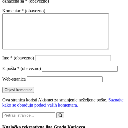
označena sa
* (obavezno)
Komentar
* (obavezno)
Ime
* (obavezno)
E-pošta
* (obavezno)
Web-stranica
Ova stranica koristi Akismet za smanjenje neželjene pošte.
Saznajte
kako se obrađuju podaci vaših komentara.
Pretraži
Kuglačka rekreativna liga Grada Karlovca