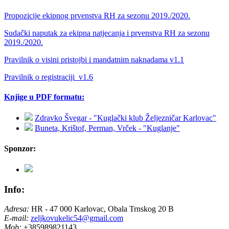
Propozicije ekipnog prvenstva RH za sezonu 2019./2020.
Sudački naputak za ekipna natjecanja i prvenstva RH za sezonu
2019./2020.
Pravilnik o visini pristojbi i mandatnim naknadama v1.1
Pravilnik o registraciji_v1.6
Knjige u PDF formatu:
Zdravko Švegar - "Kuglački klub Željezničar Karlovac"
Buneta, Krištof, Perman, Vrček - "Kuglanje"
Sponzor:
Info:
Adresa:
HR - 47 000 Karlovac, Obala Trnskog 20 B
E-mail:
zeljkovukelic54@gmail.com
Mob:
+385989821143