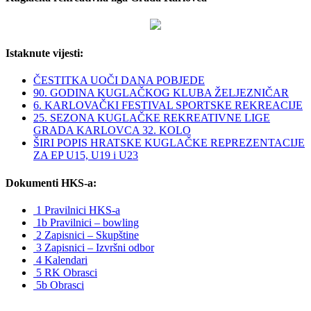
Istaknute vijesti:
ČESTITKA UOČI DANA POBJEDE
90. GODINA KUGLAČKOG KLUBA ŽELJEZNIČAR
6. KARLOVAČKI FESTIVAL SPORTSKE REKREACIJE
25. SEZONA KUGLAČKE REKREATIVNE LIGE
GRADA KARLOVCA 32. KOLO
ŠIRI POPIS HRATSKE KUGLAČKE REPREZENTACIJE
ZA EP U15, U19 i U23
Dokumenti HKS-a:
1 Pravilnici HKS-a
1b Pravilnici – bowling
2 Zapisnici – Skupštine
3 Zapisnici – Izvršni odbor
4 Kalendari
5 RK Obrasci
5b Obrasci