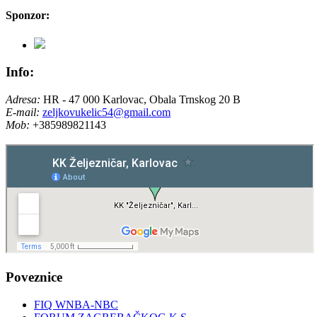
Sponzor:
Info:
Adresa:
HR - 47 000 Karlovac, Obala Trnskog 20 B
E-mail:
zeljkovukelic54@gmail.com
Mob:
+385989821143
Poveznice
FIQ WNBA-NBC