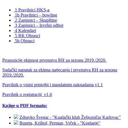
1 Pravilnici HKS-a
1b Pravilnici – bowling
2 Zapisnici – Skupštine
3 Zapisnici – Izvršni odbor
4 Kalendari
5 RK Obrasci
5b Obrasci
Propozicije ekipnog prvenstva RH za sezonu 2019./2020.
Sudački naputak za ekipna natjecanja i prvenstva RH za sezonu
2019./2020.
Pravilnik o visini pristojbi i mandatnim naknadama v1.1
Pravilnik o registraciji_v1.6
Knjige u PDF formatu:
Zdravko Švegar - "Kuglački klub Željezničar Karlovac"
Buneta, Krištof, Perman, Vrček - "Kuglanje"