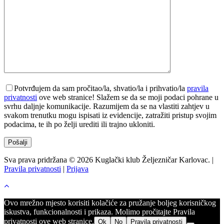
Potvrđujem da sam pročitao/la, shvatio/la i prihvatio/la
pravila
privatnosti
ove web stranice! Slažem se da se moji podaci pohrane u
svrhu daljnje komunikacije. Razumijem da se na vlastiti zahtjev u
svakom trenutku mogu ispisati iz evidencije, zatražiti pristup svojim
podacima, te ih po želji urediti ili trajno ukloniti.
Sva prava pridržana © 2026 Kuglački klub Željezničar Karlovac. |
Pravila privatnosti
|
Prijava
Ovo mrežno mjesto korisiti kolačiće za pružanje boljeg korisničkog
iskustva, funkcionalnosti i prikaza. Molimo pročitajte Pravila
privatnosti ove web stranice.
Ok
No
Pravila privatnosti