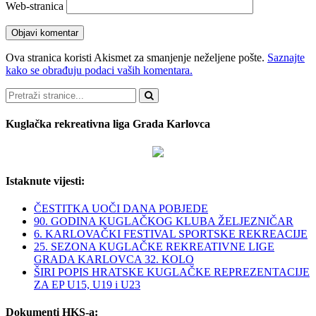
Web-stranica
Ova stranica koristi Akismet za smanjenje neželjene pošte.
Saznajte
kako se obrađuju podaci vaših komentara.
Pretraži
Kuglačka rekreativna liga Grada Karlovca
Istaknute vijesti:
ČESTITKA UOČI DANA POBJEDE
90. GODINA KUGLAČKOG KLUBA ŽELJEZNIČAR
6. KARLOVAČKI FESTIVAL SPORTSKE REKREACIJE
25. SEZONA KUGLAČKE REKREATIVNE LIGE
GRADA KARLOVCA 32. KOLO
ŠIRI POPIS HRATSKE KUGLAČKE REPREZENTACIJE
ZA EP U15, U19 i U23
Dokumenti HKS-a: