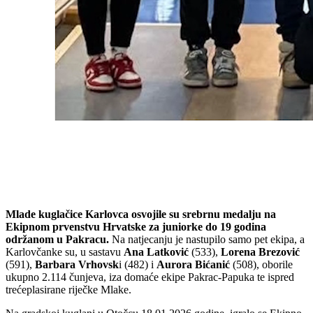
Mlade kuglačice Karlovca osvojile su srebrnu medalju na
Ekipnom prvenstvu Hrvatske za juniorke do 19 godina
održanom u Pakracu.
Na natjecanju je nastupilo samo pet ekipa, a
Karlovčanke su, u sastavu
Ana Latković
(533),
Lorena Brezović
(591),
Barbara Vrhovsk
i (482) i
Aurora Bićanić
(508), oborile
ukupno 2.114 čunjeva, iza domaće ekipe Pakrac-Papuka te ispred
trećeplasirane riječke Mlake.