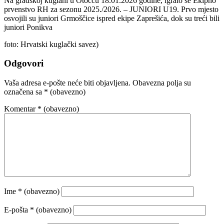
Na gradskoj kuglani u Otočcu 18.01.2026 godine, igralo se Ekipno
prvenstvo RH za sezonu 2025./2026. – JUNIORI U19. Prvo mjesto
osvojili su juniori Grmoščice ispred ekipe Zaprešića, dok su treći bili
juniori Ponikva
foto: Hrvatski kuglački savez)
Odgovori
Vaša adresa e-pošte neće biti objavljena.
Obavezna polja su
označena sa
* (obavezno)
Komentar
* (obavezno)
Ime
* (obavezno)
E-pošta
* (obavezno)