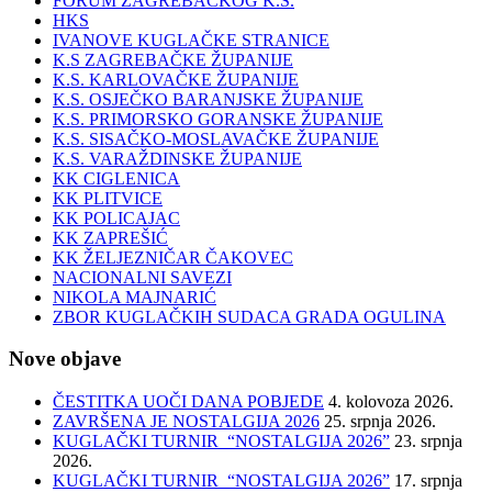
FORUM ZAGREBAČKOG K.S.
HKS
IVANOVE KUGLAČKE STRANICE
K.S ZAGREBAČKE ŽUPANIJE
K.S. KARLOVAČKE ŽUPANIJE
K.S. OSJEČKO BARANJSKE ŽUPANIJE
K.S. PRIMORSKO GORANSKE ŽUPANIJE
K.S. SISAČKO-MOSLAVAČKE ŽUPANIJE
K.S. VARAŽDINSKE ŽUPANIJE
KK CIGLENICA
KK PLITVICE
KK POLICAJAC
KK ZAPREŠIĆ
KK ŽELJEZNIČAR ČAKOVEC
NACIONALNI SAVEZI
NIKOLA MAJNARIĆ
ZBOR KUGLAČKIH SUDACA GRADA OGULINA
Nove objave
ČESTITKA UOČI DANA POBJEDE
4. kolovoza 2026.
ZAVRŠENA JE NOSTALGIJA 2026
25. srpnja 2026.
KUGLAČKI TURNIR “NOSTALGIJA 2026”
23. srpnja
2026.
KUGLAČKI TURNIR “NOSTALGIJA 2026”
17. srpnja