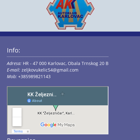
Info:
Adresa:
HR - 47 000 Karlovac, Obala Trnskog 20 B
E-mail:
zeljkovukelic54@gmail.com
Mob:
+385989821143