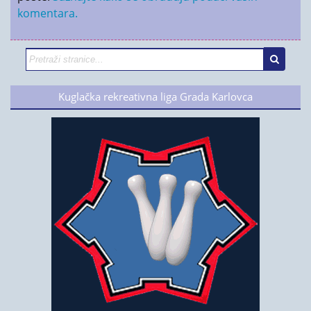
komentara.
Kuglačka rekreativna liga Grada Karlovca