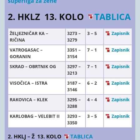
superliga za žene
2. HKLZ 13. KOLO
TABLICA
ŽELJEZNIČAR KA –
3273 –
3 – 5
Zapisnik
RIČINA
3279
VATROGASAC –
3351 –
7 – 1
Zapisnik
GORANIN
3154
SKRAD – OBRTNIK OG
3297 –
7 – 1
Zapisnik
3213
VISOČICA – ISTRA
3187 –
6 – 2
Zapisnik
3146
RAKOVICA – KLEK
3295 –
4 – 4
Zapisnik
3288
KARLOBAG – VELEBIT II
3293 –
3 – 5
Zapisnik
3350
2. HKLJ – Ž 13. KOLO
TABLICA