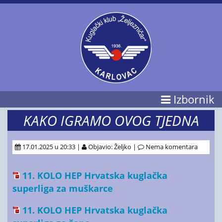
Izbornik
KAKO IGRAMO OVOG TJEDNA
17.01.2025 u 20:33 |
Objavio: Željko |
Nema komentara
11. KOLO HEP Hrvatska kuglačka
superliga za muškarce
11. KOLO HEP Hrvatska kuglačka