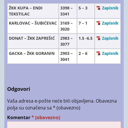
ŽKK KUPA – ENDI
3398 –
5 – 3
Zapisnik
TEKSTILAC
3341
KARLOVAC – ŠUBIĆEVAC
3169 –
7 – 1
Zapisnik
3020
DONAT – ŽKK ZAPREŠIĆ
2983 –
1.5 -6.5
Zapisnik
3077
GACKA – ŽKK GORANIN
2903 –
2 – 6
Zapisnik
3041
Odgovori
Vaša adresa e-pošte neće biti objavljena.
Obavezna
polja su označena sa
* (obavezno)
Komentar
* (obavezno)