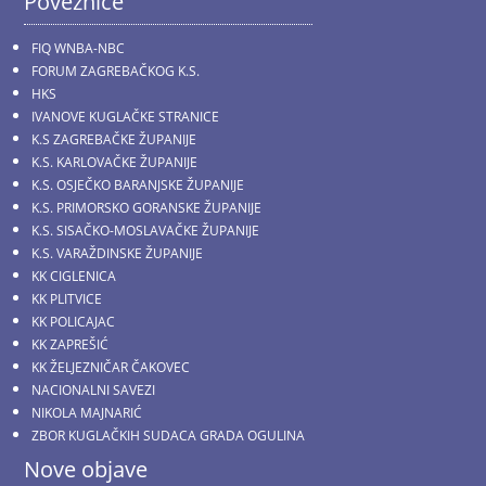
Poveznice
FIQ WNBA-NBC
FORUM ZAGREBAČKOG K.S.
HKS
IVANOVE KUGLAČKE STRANICE
K.S ZAGREBAČKE ŽUPANIJE
K.S. KARLOVAČKE ŽUPANIJE
K.S. OSJEČKO BARANJSKE ŽUPANIJE
K.S. PRIMORSKO GORANSKE ŽUPANIJE
K.S. SISAČKO-MOSLAVAČKE ŽUPANIJE
K.S. VARAŽDINSKE ŽUPANIJE
KK CIGLENICA
KK PLITVICE
KK POLICAJAC
KK ZAPREŠIĆ
KK ŽELJEZNIČAR ČAKOVEC
NACIONALNI SAVEZI
NIKOLA MAJNARIĆ
ZBOR KUGLAČKIH SUDACA GRADA OGULINA
Nove objave