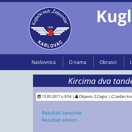
Kugl
Naslovnica
O nama
Obrasci
Kircima dva tand
15.05.2017 u 9:54 |
Objavio: Z.Cegur |
Jedan ko
Rezultati seniorke
Rezultati seniori