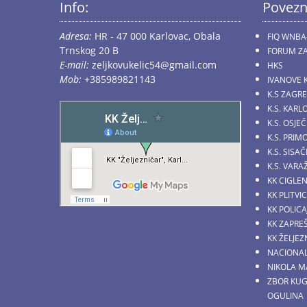
Info:
Povezn
Adresa:
HR - 47 000 Karlovac, Obala
FIQ WNBA
Trnskog 20 B
FORUM ZA
E-mail:
zeljkovukelic54@gmail.com
HKS
Mob:
+385989821143
IVANOVE 
K.S ZAGR
K.S. KARL
K.S. OSJE
K.S. PRI
K.S. SIS
K.S. VARA
KK CIGLE
KK PLITVI
KK POLICA
KK ZAPRE
KK ŽELJE
NACIONAL
NIKOLA M
ZBOR KU
OGULINA