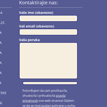
Kontaktirajte nas:
4.
Vaše ime (obavezno)
25.
Vaš email (obavezno)
A
Vaša poruka
A
A
A
A
A
Potvrđujem da sam pročitao/la,
TSKE
shvatio/la i prihvatio/la
pravila
privatnosti
ove web stranice! Slažem
6.
se da se moji podaci pohrane u svrhu