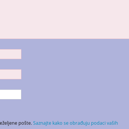
neželjene pošte.
Saznajte kako se obrađuju podaci vaših