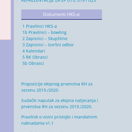
REPREZENTACIJE ZA EP U15, U19 i U23
Dokumenti HKS-a:
1 Pravilnici HKS-a
1b Pravilnici – bowling
2 Zapisnici – Skupštine
3 Zapisnici – Izvršni odbor
4 Kalendari
5 RK Obrasci
5b Obrasci
Propozicije ekipnog prvenstva RH za
sezonu 2019./2020.
Sudački naputak za ekipna natjecanja i
prvenstva RH za sezonu 2019./2020.
Pravilnik o visini pristojbi i mandatnim
naknadama v1.1