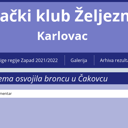
ački klub Željez
Karlovac
Lige regije Zapad 2021/2022
Galerija
Arhiva rezult
ema osvojila broncu u Čakovcu
mentar