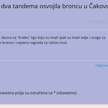
 dva tandema osvojila broncu u Čakov
15 svibnja,
obzira na “kratku” ligu koju su imali ipak su imali volje i snage za
je bronce i najveća nagrada za njihov trud.
Odgovor
bavezna polja su označena sa
* (obavezno)