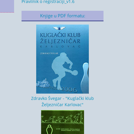
Pravilnik o registraciji_v1.6
Knjige u PDF formatu:
Zdravko Švegar - "Kuglački klub
Željezničar Karlovac"