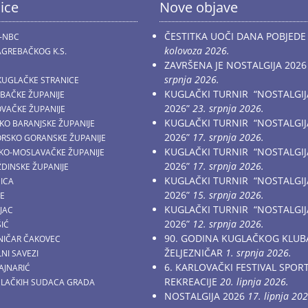
ice
Nove objave
ČESTITKA UOČI DANA POBJEDE
-NBC
kolovoza 2026.
GREBAČKOG K.S.
ZAVRŠENA JE NOSTALGIJA 2026
srpnja 2026.
KUGLAČKE STRANICE
KUGLAČKI TURNIR “NOSTALGIJ
EBAČKE ŽUPANIJE
2026”
23. srpnja 2026.
OVAČKE ŽUPANIJE
KUGLAČKI TURNIR “NOSTALGIJ
ČKO BARANJSKE ŽUPANIJE
2026”
17. srpnja 2026.
MORSKO GORANSKE ŽUPANIJE
KUGLAČKI TURNIR “NOSTALGIJ
AČKO-MOSLAVAČKE ŽUPANIJE
2026”
17. srpnja 2026.
ŽDINSKE ŽUPANIJE
KUGLAČKI TURNIR “NOSTALGIJ
NICA
2026”
15. srpnja 2026.
CE
KUGLAČKI TURNIR “NOSTALGIJ
JAC
2026”
12. srpnja 2026.
ŠIĆ
90. GODINA KUGLAČKOG KLUB
ZNIČAR ČAKOVEC
ŽELJEZNIČAR
1. srpnja 2026.
NI SAVEZI
6. KARLOVAČKI FESTIVAL SPOR
AJNARIĆ
REKREACIJE
20. lipnja 2026.
GLAČKIH SUDACA GRADA
NOSTALGIJA 2026
17. lipnja 202