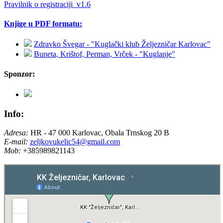
Pravilnik o registraciji_v1.6
Knjige u PDF formatu:
Zdravko Švegar - "Kuglački klub Željezničar Karlovac"
Buneta, Krištof, Perman, Vrček - "Kuglanje"
Sponzor:
Info:
Adresa:
HR - 47 000 Karlovac, Obala Trnskog 20 B
E-mail:
zeljkovukelic54@gmail.com
Mob:
+385989821143