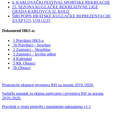
6. KARLOVAČKI FESTIVAL SPORTSKE REKREACIJE
25. SEZONA KUGLAČKE REKREATIVNE LIGE
GRADA KARLOVCA 32. KOLO
ŠIRI POPIS HRATSKE KUGLAČKE REPREZENTACIJE
ZA EP U15, U19 i U23
Dokumenti HKS-a:
1 Pravilnici HKS-a
1b Pravilnici – bowling
2 Zapisnici – Skupštine
3 Zapisnici – Izvršni odbor
4 Kalendari
5 RK Obrasci
5b Obrasci
Propozicije ekipnog prvenstva RH za sezonu 2019./2020.
Sudački naputak za ekipna natjecanja i prvenstva RH za sezonu
2019./2020.
Pravilnik o visini pristojbi i mandatnim naknadama v1.1