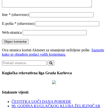
Ime
* (obavezno)
E-pošta
* (obavezno)
Web-stranica
Ova stranica koristi Akismet za smanjenje neželjene pošte.
Saznajte
kako se obrađuju podaci vaših komentara.
Pretraži
Kuglačka rekreativna liga Grada Karlovca
Istaknute vijesti:
ČESTITKA UOČI DANA POBJEDE
90. GODINA KUGLAČKOG KLUBA ŽELJEZNIČAR