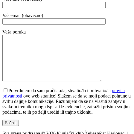
Vaš email (obavezno)
Vaša poruka
Potvrđujem da sam pročitao/la, shvatio/la i prihvatio/la
pravila
privatnosti
ove web stranice! Slažem se da se moji podaci pohrane u
svrhu daljnje komunikacije. Razumijem da se na vlastiti zahtjev u
svakom trenutku mogu ispisati iz evidencije, zatražiti pristup svojim
podacima, te ih po želji urediti ili trajno ukloniti.
Sva prava pridržana © 2026 Kuglački klub Željezničar Karlovac. |