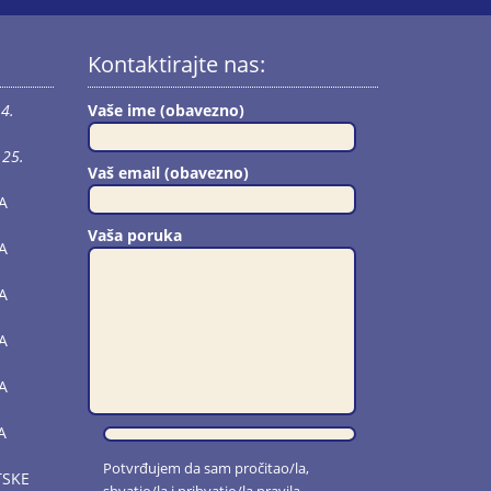
Kontaktirajte nas:
4.
Vaše ime (obavezno)
25.
Vaš email (obavezno)
A
Vaša poruka
A
A
A
A
A
Potvrđujem da sam pročitao/la,
TSKE
shvatio/la i prihvatio/la
pravila