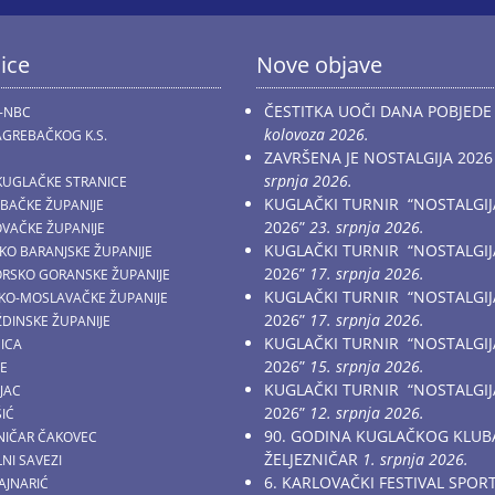
ice
Nove objave
ČESTITKA UOČI DANA POBJEDE
-NBC
kolovoza 2026.
GREBAČKOG K.S.
ZAVRŠENA JE NOSTALGIJA 2026
srpnja 2026.
KUGLAČKE STRANICE
KUGLAČKI TURNIR “NOSTALGIJ
EBAČKE ŽUPANIJE
2026”
23. srpnja 2026.
OVAČKE ŽUPANIJE
KUGLAČKI TURNIR “NOSTALGIJ
ČKO BARANJSKE ŽUPANIJE
2026”
17. srpnja 2026.
MORSKO GORANSKE ŽUPANIJE
KUGLAČKI TURNIR “NOSTALGIJ
AČKO-MOSLAVAČKE ŽUPANIJE
2026”
17. srpnja 2026.
ŽDINSKE ŽUPANIJE
KUGLAČKI TURNIR “NOSTALGIJ
NICA
2026”
15. srpnja 2026.
CE
KUGLAČKI TURNIR “NOSTALGIJ
JAC
2026”
12. srpnja 2026.
ŠIĆ
90. GODINA KUGLAČKOG KLUB
ZNIČAR ČAKOVEC
ŽELJEZNIČAR
1. srpnja 2026.
NI SAVEZI
6. KARLOVAČKI FESTIVAL SPOR
AJNARIĆ