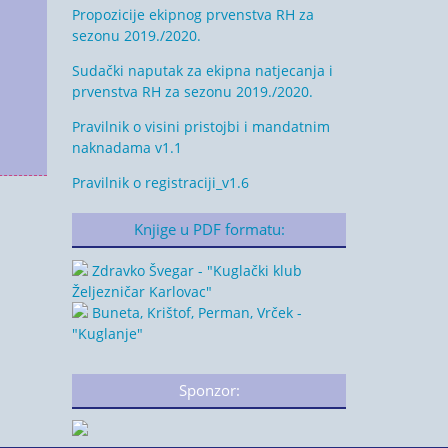
Propozicije ekipnog prvenstva RH za
sezonu 2019./2020.
Sudački naputak za ekipna natjecanja i
prvenstva RH za sezonu 2019./2020.
Pravilnik o visini pristojbi i mandatnim
naknadama v1.1
Pravilnik o registraciji_v1.6
Knjige u PDF formatu:
Zdravko Švegar - "Kuglački klub
Željezničar Karlovac"
Buneta, Krištof, Perman, Vrček -
"Kuglanje"
Sponzor: