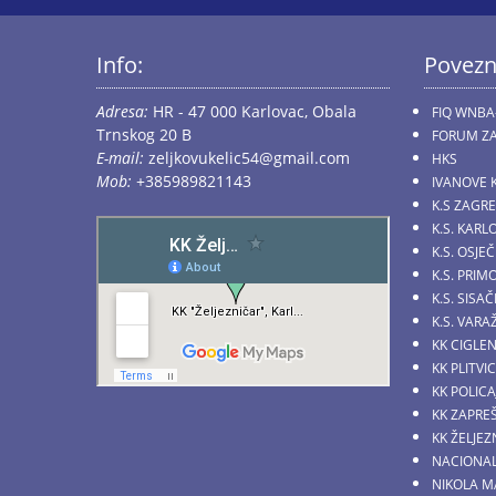
Info:
Povezn
Adresa:
HR - 47 000 Karlovac, Obala
FIQ WNBA
Trnskog 20 B
FORUM ZA
E-mail:
zeljkovukelic54@gmail.com
HKS
Mob:
+385989821143
IVANOVE 
K.S ZAGR
K.S. KARL
K.S. OSJE
K.S. PRI
K.S. SIS
K.S. VARA
KK CIGLE
KK PLITVI
KK POLICA
KK ZAPRE
KK ŽELJE
NACIONAL
NIKOLA M