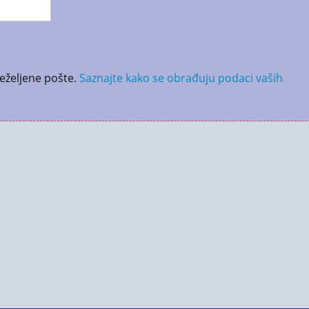
neželjene pošte.
Saznajte kako se obrađuju podaci vaših