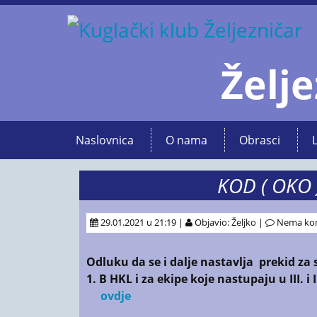
Želje
Naslovnica
O nama
Obrasci
KOD ( OKO
29.01.2021 u 21:19 |
Objavio: Željko |
Nema ko
Odluku da se i dalje nastavlja
prekid za 
1. B HKL i za ekipe koje nastupaju u III. i
ovdje