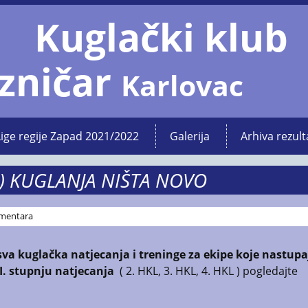
Kuglački klub
zničar
Karlovac
Lige regije Zapad 2021/2022
Galerija
Arhiva rezult
 ) KUGLANJA NIŠTA NOVO
mentara
sva kuglačka natjecanja i treninge za ekipe koje nastupa
 II. stupnju natjecanja
( 2. HKL, 3. HKL, 4. HKL ) pogledajte