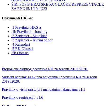
GRADA KARLOVCA 32. KOLO
ŠIRI POPIS HRATSKE KUGLAČKE REPREZENTACIJE
ZA EP U15, U19 i U23
Dokumenti HKS-a:
1 Pravilnici HKS-a
1b Pravilnici – bowling
2 Zapisnici – Skupštine
3 Zapisnici – Izvršni odbor
4 Kalendari
5 RK Obrasci
5b Obrasci
Propozicije ekipnog prvenstva RH za sezonu 2019./2020.
Sudački naputak za ekipna natjecanja i prvenstva RH za sezonu
2019./2020.
Pravilnik o visini pristojbi i mandatnim naknadama v1.1
Pravilnik o registraciji_v1.6