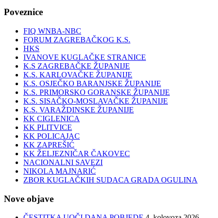
Poveznice
FIQ WNBA-NBC
FORUM ZAGREBAČKOG K.S.
HKS
IVANOVE KUGLAČKE STRANICE
K.S ZAGREBAČKE ŽUPANIJE
K.S. KARLOVAČKE ŽUPANIJE
K.S. OSJEČKO BARANJSKE ŽUPANIJE
K.S. PRIMORSKO GORANSKE ŽUPANIJE
K.S. SISAČKO-MOSLAVAČKE ŽUPANIJE
K.S. VARAŽDINSKE ŽUPANIJE
KK CIGLENICA
KK PLITVICE
KK POLICAJAC
KK ZAPREŠIĆ
KK ŽELJEZNIČAR ČAKOVEC
NACIONALNI SAVEZI
NIKOLA MAJNARIĆ
ZBOR KUGLAČKIH SUDACA GRADA OGULINA
Nove objave
ČESTITKA UOČI DANA POBJEDE
4. kolovoza 2026.