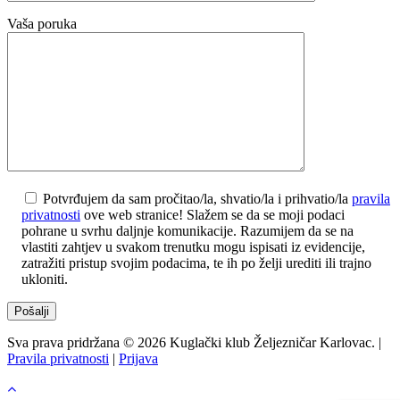
Vaša poruka
Potvrđujem da sam pročitao/la, shvatio/la i prihvatio/la
pravila
privatnosti
ove web stranice! Slažem se da se moji podaci
pohrane u svrhu daljnje komunikacije. Razumijem da se na
vlastiti zahtjev u svakom trenutku mogu ispisati iz evidencije,
zatražiti pristup svojim podacima, te ih po želji urediti ili trajno
ukloniti.
Sva prava pridržana © 2026 Kuglački klub Željezničar Karlovac. |
Pravila privatnosti
|
Prijava