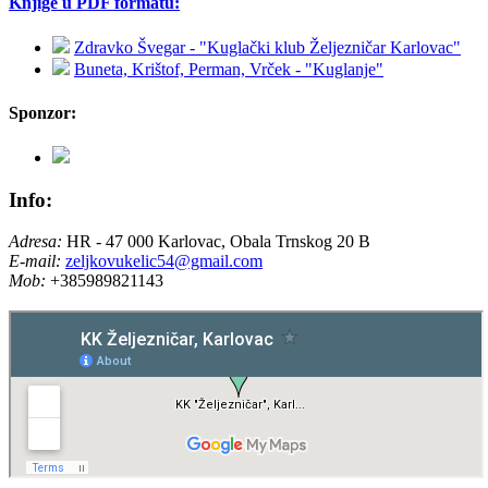
Knjige u PDF formatu:
Zdravko Švegar - "Kuglački klub Željezničar Karlovac"
Buneta, Krištof, Perman, Vrček - "Kuglanje"
Sponzor:
Info:
Adresa:
HR - 47 000 Karlovac, Obala Trnskog 20 B
E-mail:
zeljkovukelic54@gmail.com
Mob:
+385989821143