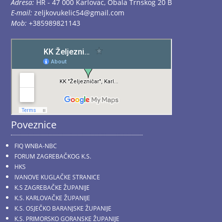
Adresa:
HR - 47 000 Karlovac, Obala Trnskog 20 B
E-mail:
zeljkovukelic54@gmail.com
Mob:
+385989821143
Poveznice
FIQ WNBA-NBC
FORUM ZAGREBAČKOG K.S.
HKS
IVANOVE KUGLAČKE STRANICE
K.S ZAGREBAČKE ŽUPANIJE
K.S. KARLOVAČKE ŽUPANIJE
K.S. OSJEČKO BARANJSKE ŽUPANIJE
K.S. PRIMORSKO GORANSKE ŽUPANIJE