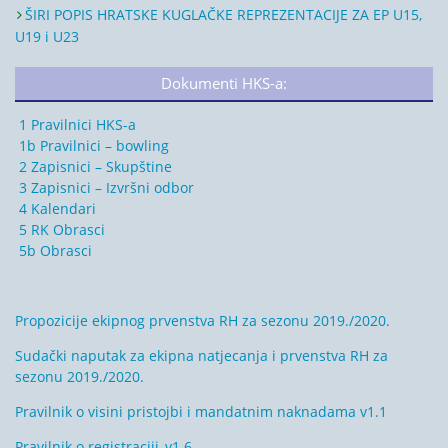
ŠIRI POPIS HRATSKE KUGLAČKE REPREZENTACIJE ZA EP U15,
U19 i U23
Dokumenti HKS-a:
1 Pravilnici HKS-a
1b Pravilnici – bowling
2 Zapisnici – Skupštine
3 Zapisnici – Izvršni odbor
4 Kalendari
5 RK Obrasci
5b Obrasci
Propozicije ekipnog prvenstva RH za sezonu 2019./2020.
Sudački naputak za ekipna natjecanja i prvenstva RH za
sezonu 2019./2020.
Pravilnik o visini pristojbi i mandatnim naknadama v1.1
Pravilnik o registraciji_v1.6