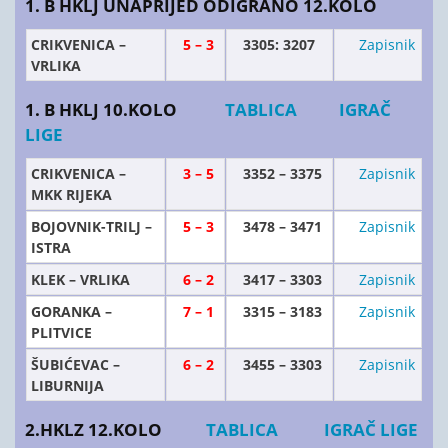
1. B HKLJ UNAPRIJED ODIGRANO 12.KOLO
CRIKVENICA –
5 – 3
3305: 3207
Zapisnik
VRLIKA
1. B HKLJ 10.KOLO
TABLICA
IGRAČ
LIGE
CRIKVENICA –
3 – 5
3352 – 3375
Zapisnik
MKK RIJEKA
BOJOVNIK-TRILJ –
5 – 3
3478 – 3471
Zapisnik
ISTRA
KLEK – VRLIKA
6 – 2
3417 – 3303
Zapisnik
GORANKA –
7 – 1
3315 – 3183
Zapisnik
PLITVICE
ŠUBIĆEVAC –
6 – 2
3455 – 3303
Zapisnik
LIBURNIJA
2.HKLZ 12.KOLO
TABLICA
IGRAČ LIGE