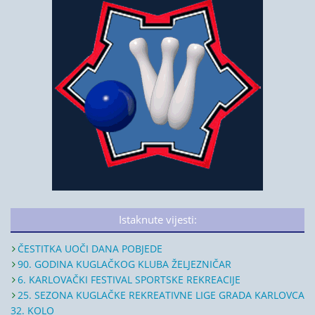
Istaknute vijesti:
ČESTITKA UOČI DANA POBJEDE
90. GODINA KUGLAČKOG KLUBA ŽELJEZNIČAR
6. KARLOVAČKI FESTIVAL SPORTSKE REKREACIJE
25. SEZONA KUGLAČKE REKREATIVNE LIGE GRADA KARLOVCA
32. KOLO