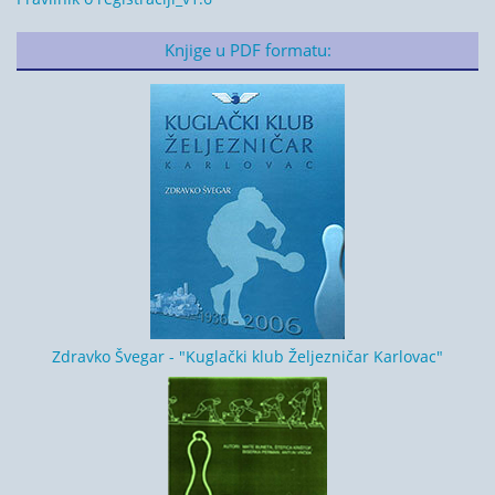
Knjige u PDF formatu:
Zdravko Švegar - "Kuglački klub Željezničar Karlovac"