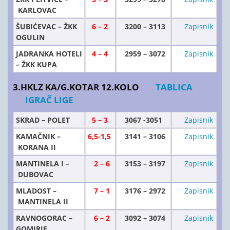
KARLOVAC
ŠUBIĆEVAC – ŽKK
6 – 2
3200 – 3113
Zapisnik
OGULIN
JADRANKA HOTELI
4 – 4
2959 – 3072
Zapisnik
–
ŽKK KUPA
3.HKLZ KA/G.KOTAR 12.KOLO
TABLICA
IGRAČ LIGE
SKRAD – POLET
5 – 3
3067 -3051
Zapisnik
KAMAČNIK –
6,5-1,5
3141 – 3106
Zapisnik
KORANA II
MANTINELA I –
2 – 6
3153 – 3197
Zapisnik
DUBOVAC
MLADOST –
7 – 1
3176 – 2972
Zapisnik
MANTINELA II
RAVNOGORAC –
6 – 2
3092 – 3074
Zapisnik
GOMIRJE