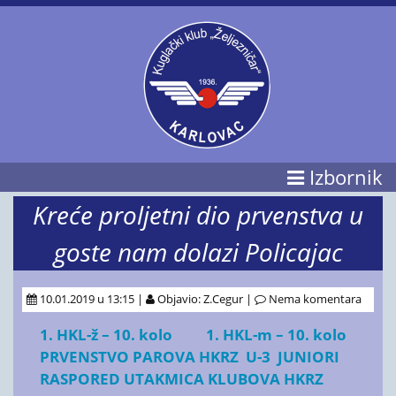
Izbornik
Kreće proljetni dio prvenstva u
goste nam dolazi Policajac
10.01.2019 u 13:15 |
Objavio: Z.Cegur |
Nema komentara
1. HKL-ž – 10. kolo
1. HKL-m – 10. kolo
PRVENSTVO PAROVA HKRZ U-3 JUNIORI
RASPORED UTAKMICA KLUBOVA HKRZ