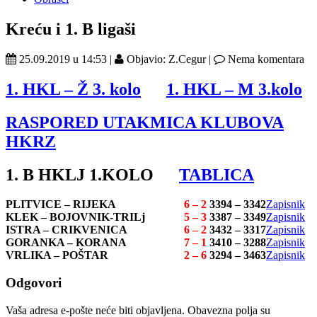
Kreću i 1. B ligaši
25.09.2019 u 14:53 |
Objavio: Z.Cegur |
Nema komentara
1. HKL – Ž 3. kolo
1. HKL – M 3.kolo
RASPORED UTAKMICA KLUBOVA
HKRZ
1. B HKLJ 1.KOLO
TABLICA
PLITVICE – RIJEKA
6 – 2
3394 – 3342
Zapisnik
KLEK – BOJOVNIK-TRILj
5 – 3
3387 – 3349
Zapisnik
ISTRA – CRIKVENICA
6 – 2
3432 – 3317
Zapisnik
GORANKA – KORANA
7 – 1
3410 – 3288
Zapisnik
VRLIKA – POŠTAR
2 – 6
3294 – 3463
Zapisnik
Odgovori
Vaša adresa e-pošte neće biti objavljena.
Obavezna polja su