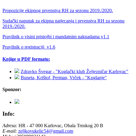
Propozicije ekipnog prvenstva RH za sezonu 2019./2020.
Sudački naputak za ekipna natjecanja i prvenstva RH za sezonu
2019./2020.
Pravilnik o visini pristojbi i mandatnim naknadama v1.1
Pravilnik o registraciji_v1.6
Knjige u PDF formatu:
Zdravko Švegar - "Kuglački klub Željezničar Karlovac"
Buneta, Krištof, Perman, Vrček - "Kuglanje"
Sponzor:
Info:
Adresa:
HR - 47 000 Karlovac, Obala Trnskog 20 B
E-mail:
zeljkovukelic54@gmail.com