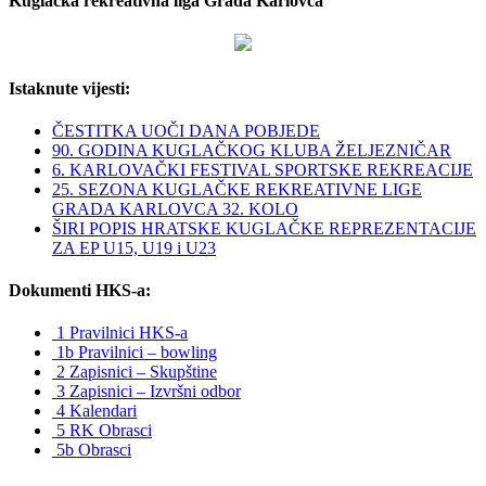
Kuglačka rekreativna liga Grada Karlovca
Istaknute vijesti:
ČESTITKA UOČI DANA POBJEDE
90. GODINA KUGLAČKOG KLUBA ŽELJEZNIČAR
6. KARLOVAČKI FESTIVAL SPORTSKE REKREACIJE
25. SEZONA KUGLAČKE REKREATIVNE LIGE
GRADA KARLOVCA 32. KOLO
ŠIRI POPIS HRATSKE KUGLAČKE REPREZENTACIJE
ZA EP U15, U19 i U23
Dokumenti HKS-a:
1 Pravilnici HKS-a
1b Pravilnici – bowling
2 Zapisnici – Skupštine
3 Zapisnici – Izvršni odbor
4 Kalendari
5 RK Obrasci
5b Obrasci