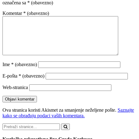
označena sa
* (obavezno)
Komentar
* (obavezno)
Ime
* (obavezno)
E-pošta
* (obavezno)
Web-stranica
Ova stranica koristi Akismet za smanjenje neželjene pošte.
Saznajte
kako se obrađuju podaci vaših komentara.
Pretraži