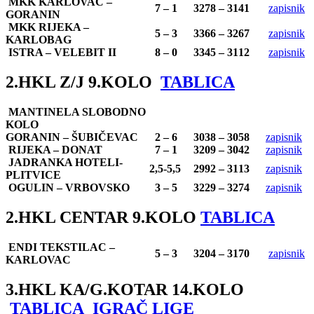
MKK KARLOVAC –
7 – 1
3278 – 3141
zapisnik
GORANIN
MKK RIJEKA –
5 – 3
3366 – 3267
zapisnik
KARLOBAG
ISTRA – VELEBIT II
8 – 0
3345 – 3112
zapisnik
2.HKL Z/J 9.KOLO
TABLICA
MANTINELA SLOBODNO
KOLO
GORANIN – ŠUBIČEVAC
2 – 6
3038 – 3058
zapisnik
RIJEKA – DONAT
7 – 1
3209 – 3042
zapisnik
JADRANKA HOTELI-
2,5-5,5
2992 – 3113
zapisnik
PLITVICE
OGULIN – VRBOVSKO
3 – 5
3229 – 3274
zapisnik
2.HKL CENTAR 9.KOLO
TABLICA
ENDI TEKSTILAC –
5 – 3
3204 – 3170
zapisnik
KARLOVAC
3.HKL KA/G.KOTAR 14.KOLO
TABLICA
IGRAČ LIGE