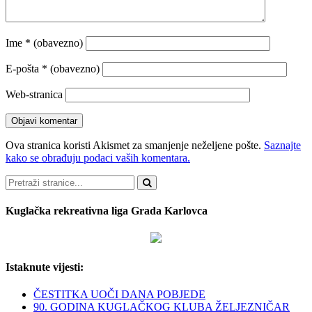
Ime
* (obavezno)
E-pošta
* (obavezno)
Web-stranica
Ova stranica koristi Akismet za smanjenje neželjene pošte.
Saznajte
kako se obrađuju podaci vaših komentara.
Pretraži
Kuglačka rekreativna liga Grada Karlovca
Istaknute vijesti:
ČESTITKA UOČI DANA POBJEDE
90. GODINA KUGLAČKOG KLUBA ŽELJEZNIČAR