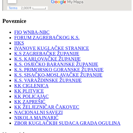
Poveznice
FIQ WNBA-NBC
FORUM ZAGREBAČKOG K.S.
HKS
IVANOVE KUGLAČKE STRANICE
K.S ZAGREBAČKE ŽUPANIJE
K.S. KARLOVAČKE ŽUPANIJE
K.S. OSJEČKO BARANJSKE ŽUPANIJE
K.S. PRIMORSKO GORANSKE ŽUPANIJE
K.S. SISAČKO-MOSLAVAČKE ŽUPANIJE
K.S. VARAŽDINSKE ŽUPANIJE
KK CIGLENICA
KK PLITVICE
KK POLICAJAC
KK ZAPREŠIĆ
KK ŽELJEZNIČAR ČAKOVEC
NACIONALNI SAVEZI
NIKOLA MAJNARIĆ
ZBOR KUGLAČKIH SUDACA GRADA OGULINA