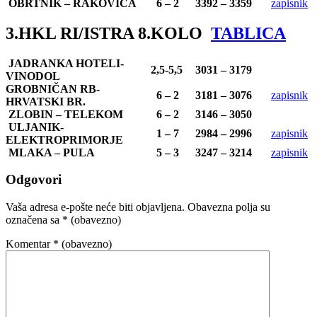
OBRTNIK – RAKOVICA
6 – 2
3392 – 3359
zapisnik
3.HKL RI/ISTRA 8.KOLO
TABLICA
JADRANKA HOTELI-
2,5-5,5
3031 – 3179
VINODOL
GROBNIČAN RB-
6 – 2
3181 – 3076
zapisnik
HRVATSKI BR.
ZLOBIN – TELEKOM
6 – 2
3146 – 3050
ULJANIK-
1 – 7
2984 – 2996
zapisnik
ELEKTROPRIMORJE
MLAKA – PULA
5 – 3
3247 – 3214
zapisnik
Odgovori
Vaša adresa e-pošte neće biti objavljena.
Obavezna polja su
označena sa
* (obavezno)
Komentar
* (obavezno)