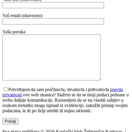
Vaš email (obavezno)
Vaša poruka
Potvrđujem da sam pročitao/la, shvatio/la i prihvatio/la
pravila
privatnosti
ove web stranice! Slažem se da se moji podaci pohrane u
svrhu daljnje komunikacije. Razumijem da se na vlastiti zahtjev u
svakom trenutku mogu ispisati iz evidencije, zatražiti pristup svojim
podacima, te ih po želji urediti ili trajno ukloniti.
Sva prava pridržana © 2026 Kuglački klub Željezničar Karlovac. |