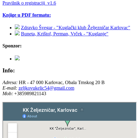
Pravilnik o registraciji_v1.6
Knjige u PDF formatu:
Zdravko Švegar - "Kuglački klub Željezničar Karlovac"
Buneta, Krištof, Perman, Vrček - "Kuglanje"
Sponzor:
Info:
Adresa:
HR - 47 000 Karlovac, Obala Trnskog 20 B
E-mail:
zeljkovukelic54@gmail.com
Mob:
+385989821143