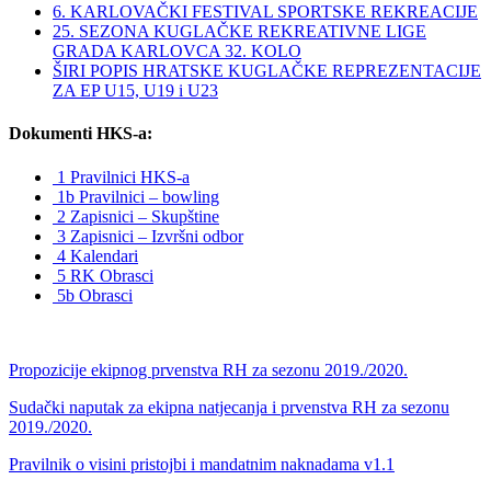
6. KARLOVAČKI FESTIVAL SPORTSKE REKREACIJE
25. SEZONA KUGLAČKE REKREATIVNE LIGE
GRADA KARLOVCA 32. KOLO
ŠIRI POPIS HRATSKE KUGLAČKE REPREZENTACIJE
ZA EP U15, U19 i U23
Dokumenti HKS-a:
1 Pravilnici HKS-a
1b Pravilnici – bowling
2 Zapisnici – Skupštine
3 Zapisnici – Izvršni odbor
4 Kalendari
5 RK Obrasci
5b Obrasci
Propozicije ekipnog prvenstva RH za sezonu 2019./2020.
Sudački naputak za ekipna natjecanja i prvenstva RH za sezonu
2019./2020.
Pravilnik o visini pristojbi i mandatnim naknadama v1.1