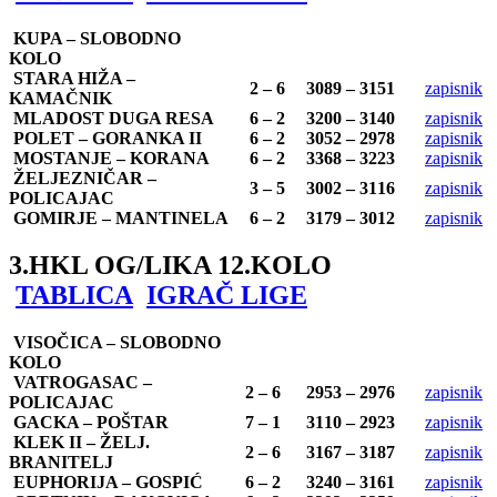
KUPA – SLOBODNO
KOLO
STARA HIŽA –
2 – 6
3089 – 3151
zapisnik
KAMAČNIK
MLADOST DUGA RESA
6 – 2
3200 – 3140
zapisnik
POLET – GORANKA II
6 – 2
3052 – 2978
zapisnik
MOSTANJE – KORANA
6 – 2
3368 – 3223
zapisnik
ŽELJEZNIČAR –
3 – 5
3002 – 3116
zapisnik
POLICAJAC
GOMIRJE – MANTINELA
6 – 2
3179 – 3012
zapisnik
3.HKL OG/LIKA 12.KOLO
TABLICA
IGRAČ LIGE
VISOČICA – SLOBODNO
KOLO
VATROGASAC –
2 – 6
2953 – 2976
zapisnik
POLICAJAC
GACKA – POŠTAR
7 – 1
3110 – 2923
zapisnik
KLEK II – ŽELJ.
2 – 6
3167 – 3187
zapisnik
BRANITELJ
EUPHORIJA – GOSPIĆ
6 – 2
3240 – 3161
zapisnik