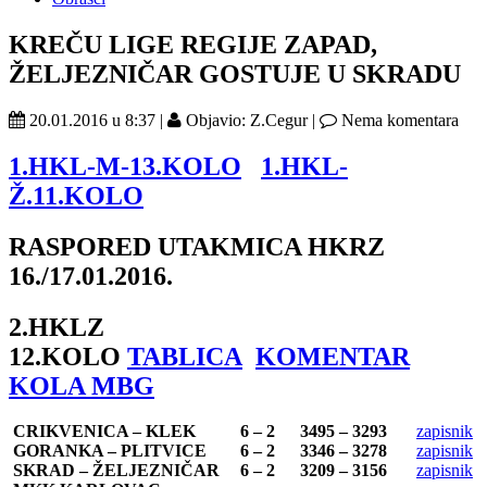
KREČU LIGE REGIJE ZAPAD,
ŽELJEZNIČAR GOSTUJE U SKRADU
20.01.2016 u 8:37 |
Objavio: Z.Cegur |
Nema komentara
1.HKL-M-13.KOLO
1.HKL-
Ž.11.KOLO
RASPORED UTAKMICA HKRZ
16./17.01.2016.
2.HKLZ
12.KOLO
TABLICA
KOMENTAR
KOLA MBG
CRIKVENICA – KLEK
6 – 2
3495 – 3293
zapisnik
GORANKA – PLITVICE
6 – 2
3346 – 3278
zapisnik
SKRAD – ŽELJEZNIČAR
6 – 2
3209 – 3156
zapisnik