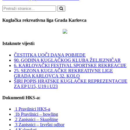
Pretraži
Kuglačka rekreativna liga Grada Karlovca
Istaknute vijesti:
ČESTITKA UOČI DANA POBJEDE
90. GODINA KUGLAČKOG KLUBA ŽELJEZNIČAR
6. KARLOVAČKI FESTIVAL SPORTSKE REKREACIJE
25. SEZONA KUGLAČKE REKREATIVNE LIGE
GRADA KARLOVCA 32. KOLO
ŠIRI POPIS HRATSKE KUGLAČKE REPREZENTACIJE
ZA EP U15, U19 i U23
Dokumenti HKS-a:
1 Pravilnici HKS-a
1b Pravilnici – bowling
2 Zapisnici – Skupštine
3 Zapisnici – Izvršni odbor
4 Kalendari