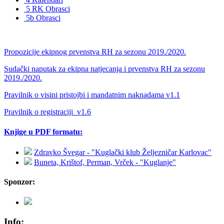
5 RK Obrasci
5b Obrasci
Propozicije ekipnog prvenstva RH za sezonu 2019./2020.
Sudački naputak za ekipna natjecanja i prvenstva RH za sezonu
2019./2020.
Pravilnik o visini pristojbi i mandatnim naknadama v1.1
Pravilnik o registraciji_v1.6
Knjige u PDF formatu:
Zdravko Švegar - "Kuglački klub Željezničar Karlovac"
Buneta, Krištof, Perman, Vrček - "Kuglanje"
Sponzor:
Info: