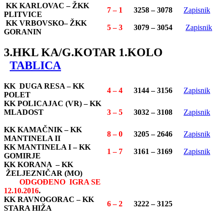
KK KARLOVAC – ŽKK
7 – 1
3258 – 3078
Zapisnik
PLITVICE
KK VRBOVSKO– ŽKK
5 – 3
3079 – 3054
Zapisnik
GORANIN
3.HKL KA/G.KOTAR 1.KOLO
TABLICA
KK DUGA RESA – KK
4 – 4
3144 – 3156
Zapisnik
POLET
KK POLICAJAC (VR) – KK
MLADOST
3 – 5
3032 – 3108
Zapisnik
KK KAMAČNIK – KK
8 – 0
3205 – 2646
Zapisnik
MANTINELA II
KK MANTINELA I – KK
1 – 7
3161 – 3169
Zapisnik
GOMIRJE
KK KORANA – KK
ŽELJEZNIČAR (MO)
ODGOĐENO IGRA SE
12.10.2016
.
KK RAVNOGORAC – KK
6 – 2
3222 – 3125
STARA HIŽA