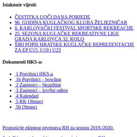
Istaknute vijesti:
ČESTITKA UOČI DANA POBJEDE
90. GODINA KUGLAČKOG KLUBA ŽELJEZNIČAR
6. KARLOVAČKI FESTIVAL SPORTSKE REKREACIJE
25. SEZONA KUGLAČKE REKREATIVNE LIGE
GRADA KARLOVCA 32. KOLO
ŠIRI POPIS HRATSKE KUGLAČKE REPREZENTACIJE
ZA EP U15, U19 i U23
Dokumenti HKS-a:
1 Pravilnici HKS-a
1b Pravilnici – bowling
2 Zapisnici – Skupštine
3 Zapisnici – Izvršni odbor
4 Kalendari
5 RK Obrasci
5b Obrasci
Propozicije ekipnog prvenstva RH za sezonu 2019./2020.