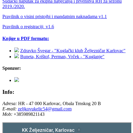
Sudački naputak za ekipna natjecanja i prvenstva RH za sezonu
2019./2020.
Pravilnik o visini pristojbi i mandatnim naknadama v1.1
Pravilnik o registraciji_v1.6
Knjige u PDF formatu:
Zdravko Švegar - "Kuglački klub Željezničar Karlovac"
Buneta, Krištof, Perman, Vrček - "Kuglanje"
Sponzor:
Info:
Adresa:
HR - 47 000 Karlovac, Obala Trnskog 20 B
E-mail:
zeljkovukelic54@gmail.com
Mob:
+385989821143