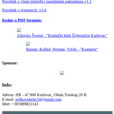
Pravilnik o visini pristojbi i mandatnim naknadama v1.1
Pravilnik o registraciji_v1.6
Knjige u PDF formatu:
Zdravko Švegar - "Kuglački klub Željezničar Karlovac"
Buneta, Krištof, Perman, Vrček - "Kuglanje"
Sponzor:
Info:
Adresa:
HR - 47 000 Karlovac, Obala Trnskog 20 B
E-mail:
zeljkovukelic54@gmail.com
Mob:
+385989821143