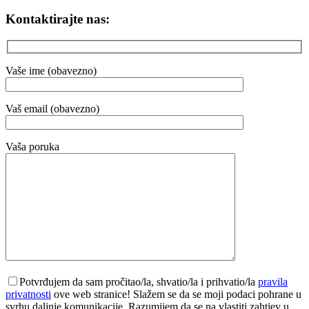
Kontaktirajte nas:
Vaše ime (obavezno)
Vaš email (obavezno)
Vaša poruka
Potvrđujem da sam pročitao/la, shvatio/la i prihvatio/la
pravila
privatnosti
ove web stranice! Slažem se da se moji podaci pohrane u
svrhu daljnje komunikacije. Razumijem da se na vlastiti zahtjev u