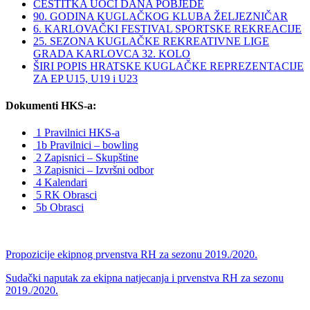
ČESTITKA UOČI DANA POBJEDE
90. GODINA KUGLAČKOG KLUBA ŽELJEZNIČAR
6. KARLOVAČKI FESTIVAL SPORTSKE REKREACIJE
25. SEZONA KUGLAČKE REKREATIVNE LIGE
GRADA KARLOVCA 32. KOLO
ŠIRI POPIS HRATSKE KUGLAČKE REPREZENTACIJE
ZA EP U15, U19 i U23
Dokumenti HKS-a:
1 Pravilnici HKS-a
1b Pravilnici – bowling
2 Zapisnici – Skupštine
3 Zapisnici – Izvršni odbor
4 Kalendari
5 RK Obrasci
5b Obrasci
Propozicije ekipnog prvenstva RH za sezonu 2019./2020.
Sudački naputak za ekipna natjecanja i prvenstva RH za sezonu
2019./2020.