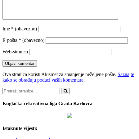
Ime
* (obavezno)
E-pošta
* (obavezno)
Web-stranica
Ova stranica koristi Akismet za smanjenje neželjene pošte.
Saznajte
kako se obrađuju podaci vaših komentara.
Pretraži
Kuglačka rekreativna liga Grada Karlovca
Istaknute vijesti: