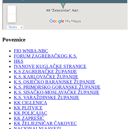
Poveznice
FIQ WNBA-NBC
FORUM ZAGREBAČKOG K.S.
HKS
IVANOVE KUGLAČKE STRANICE
K.S ZAGREBAČKE ŽUPANIJE
K.S. KARLOVAČKE ŽUPANIJE
K.S. OSJEČKO BARANJSKE ŽUPANIJE
K.S. PRIMORSKO GORANSKE ŽUPANIJE
K.S. SISAČKO-MOSLAVAČKE ŽUPANIJE
K.S. VARAŽDINSKE ŽUPANIJE
KK CIGLENICA
KK PLITVICE
KK POLICAJAC
KK ZAPREŠIĆ
KK ŽELJEZNIČAR ČAKOVEC
NACIONALNI SAVEZI