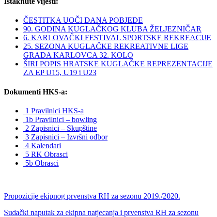
Istaknute vijesti:
ČESTITKA UOČI DANA POBJEDE
90. GODINA KUGLAČKOG KLUBA ŽELJEZNIČAR
6. KARLOVAČKI FESTIVAL SPORTSKE REKREACIJE
25. SEZONA KUGLAČKE REKREATIVNE LIGE
GRADA KARLOVCA 32. KOLO
ŠIRI POPIS HRATSKE KUGLAČKE REPREZENTACIJE
ZA EP U15, U19 i U23
Dokumenti HKS-a:
1 Pravilnici HKS-a
1b Pravilnici – bowling
2 Zapisnici – Skupštine
3 Zapisnici – Izvršni odbor
4 Kalendari
5 RK Obrasci
5b Obrasci
Propozicije ekipnog prvenstva RH za sezonu 2019./2020.
Sudački naputak za ekipna natjecanja i prvenstva RH za sezonu