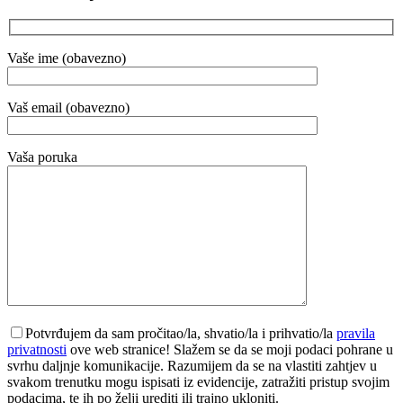
Vaše ime (obavezno)
Vaš email (obavezno)
Vaša poruka
Potvrđujem da sam pročitao/la, shvatio/la i prihvatio/la
pravila
privatnosti
ove web stranice! Slažem se da se moji podaci pohrane u
svrhu daljnje komunikacije. Razumijem da se na vlastiti zahtjev u
svakom trenutku mogu ispisati iz evidencije, zatražiti pristup svojim
podacima, te ih po želji urediti ili trajno ukloniti.