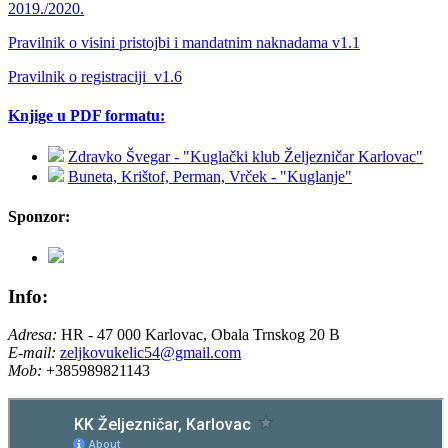
2019./2020.
Pravilnik o visini pristojbi i mandatnim naknadama v1.1
Pravilnik o registraciji_v1.6
Knjige u PDF formatu:
Zdravko Švegar - "Kuglački klub Željezničar Karlovac"
Buneta, Krištof, Perman, Vrček - "Kuglanje"
Sponzor:
Info:
Adresa:
HR - 47 000 Karlovac, Obala Trnskog 20 B
E-mail:
zeljkovukelic54@gmail.com
Mob:
+385989821143