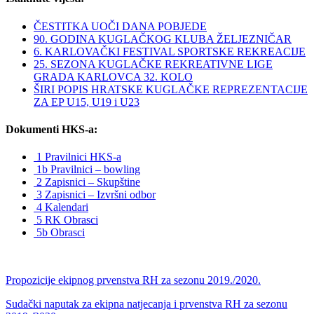
ČESTITKA UOČI DANA POBJEDE
90. GODINA KUGLAČKOG KLUBA ŽELJEZNIČAR
6. KARLOVAČKI FESTIVAL SPORTSKE REKREACIJE
25. SEZONA KUGLAČKE REKREATIVNE LIGE
GRADA KARLOVCA 32. KOLO
ŠIRI POPIS HRATSKE KUGLAČKE REPREZENTACIJE
ZA EP U15, U19 i U23
Dokumenti HKS-a:
1 Pravilnici HKS-a
1b Pravilnici – bowling
2 Zapisnici – Skupštine
3 Zapisnici – Izvršni odbor
4 Kalendari
5 RK Obrasci
5b Obrasci
Propozicije ekipnog prvenstva RH za sezonu 2019./2020.
Sudački naputak za ekipna natjecanja i prvenstva RH za sezonu