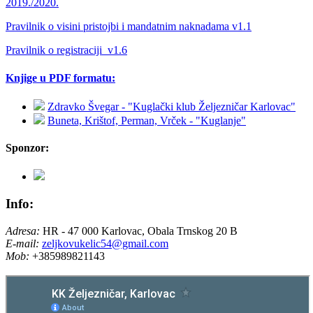
2019./2020.
Pravilnik o visini pristojbi i mandatnim naknadama v1.1
Pravilnik o registraciji_v1.6
Knjige u PDF formatu:
Zdravko Švegar - "Kuglački klub Željezničar Karlovac"
Buneta, Krištof, Perman, Vrček - "Kuglanje"
Sponzor:
Info:
Adresa:
HR - 47 000 Karlovac, Obala Trnskog 20 B
E-mail:
zeljkovukelic54@gmail.com
Mob:
+385989821143