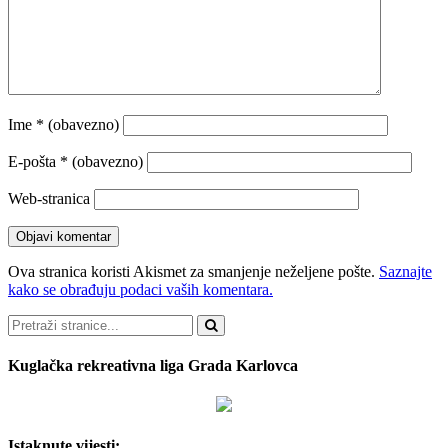
Ime
* (obavezno)
E-pošta
* (obavezno)
Web-stranica
Ova stranica koristi Akismet za smanjenje neželjene pošte.
Saznajte
kako se obrađuju podaci vaših komentara.
Pretraži
Kuglačka rekreativna liga Grada Karlovca
Istaknute vijesti: