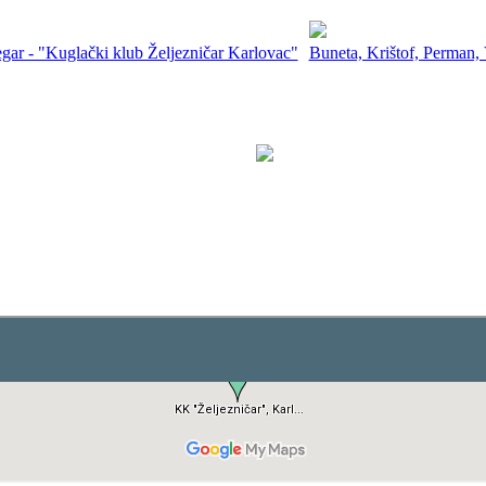
ar - "Kuglački klub Željezničar Karlovac"
Buneta, Krištof, Perman,