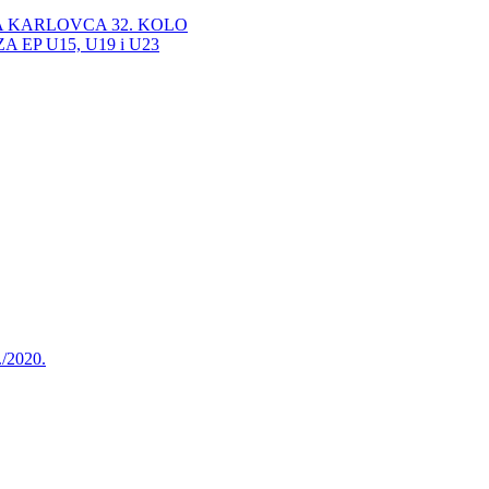
A KARLOVCA 32. KOLO
EP U15, U19 i U23
./2020.