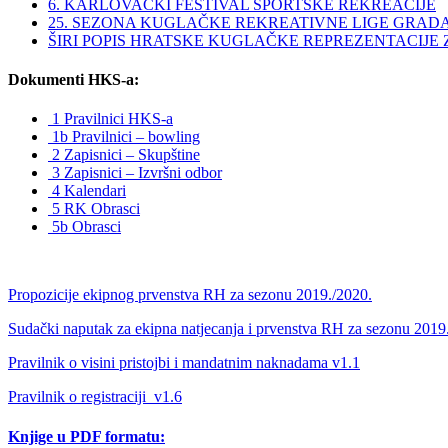
6. KARLOVAČKI FESTIVAL SPORTSKE REKREACIJE
25. SEZONA KUGLAČKE REKREATIVNE LIGE GRAD
ŠIRI POPIS HRATSKE KUGLAČKE REPREZENTACIJE ZA 
Dokumenti HKS-a:
1 Pravilnici HKS-a
1b Pravilnici – bowling
2 Zapisnici – Skupštine
3 Zapisnici – Izvršni odbor
4 Kalendari
5 RK Obrasci
5b Obrasci
Propozicije ekipnog prvenstva RH za sezonu 2019./2020.
Sudački naputak za ekipna natjecanja i prvenstva RH za sezonu 2019
Pravilnik o visini pristojbi i mandatnim naknadama v1.1
Pravilnik o registraciji_v1.6
Knjige u PDF formatu: