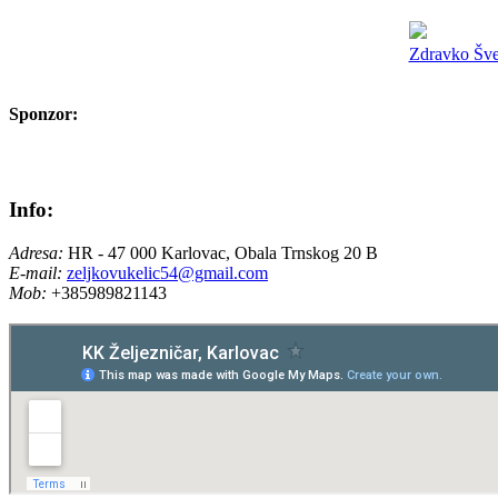
Zdravko Šveg
Sponzor:
Info:
Adresa:
HR - 47 000 Karlovac, Obala Trnskog 20 B
E-mail:
zeljkovukelic54@gmail.com
Mob:
+385989821143