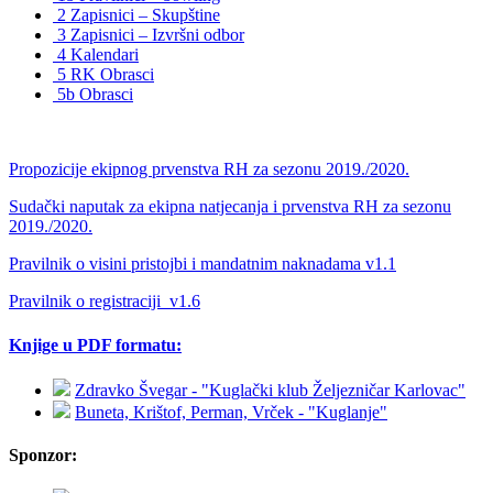
2 Zapisnici – Skupštine
3 Zapisnici – Izvršni odbor
4 Kalendari
5 RK Obrasci
5b Obrasci
Propozicije ekipnog prvenstva RH za sezonu 2019./2020.
Sudački naputak za ekipna natjecanja i prvenstva RH za sezonu
2019./2020.
Pravilnik o visini pristojbi i mandatnim naknadama v1.1
Pravilnik o registraciji_v1.6
Knjige u PDF formatu:
Zdravko Švegar - "Kuglački klub Željezničar Karlovac"
Buneta, Krištof, Perman, Vrček - "Kuglanje"
Sponzor: