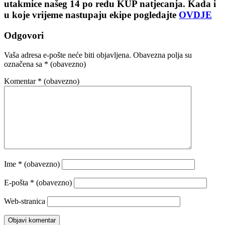
utakmice našeg 14 po redu KUP natjecanja. Kada i
u koje vrijeme nastupaju ekipe pogledajte
OVDJE
Odgovori
Vaša adresa e-pošte neće biti objavljena.
Obavezna polja su
označena sa
* (obavezno)
Komentar
* (obavezno)
Ime
* (obavezno)
E-pošta
* (obavezno)
Web-stranica