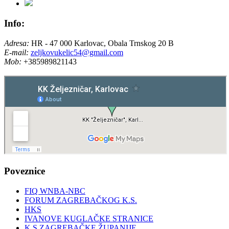
Info:
Adresa:
HR - 47 000 Karlovac, Obala Trnskog 20 B
E-mail:
zeljkovukelic54@gmail.com
Mob:
+385989821143
Poveznice
FIQ WNBA-NBC
FORUM ZAGREBAČKOG K.S.
HKS
IVANOVE KUGLAČKE STRANICE
K.S ZAGREBAČKE ŽUPANIJE