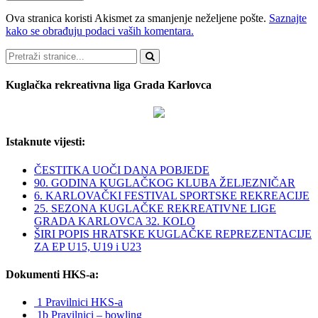
Ova stranica koristi Akismet za smanjenje neželjene pošte.
Saznajte
kako se obrađuju podaci vaših komentara.
Pretraži
Kuglačka rekreativna liga Grada Karlovca
Istaknute vijesti:
ČESTITKA UOČI DANA POBJEDE
90. GODINA KUGLAČKOG KLUBA ŽELJEZNIČAR
6. KARLOVAČKI FESTIVAL SPORTSKE REKREACIJE
25. SEZONA KUGLAČKE REKREATIVNE LIGE
GRADA KARLOVCA 32. KOLO
ŠIRI POPIS HRATSKE KUGLAČKE REPREZENTACIJE
ZA EP U15, U19 i U23
Dokumenti HKS-a:
1 Pravilnici HKS-a
1b Pravilnici – bowling