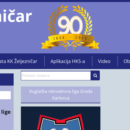
ničar
ata KK Željezničar
Aplikacija HKS-a
Video
Ob
Kuglačka rekreativna liga Grada
Karlovca
lige