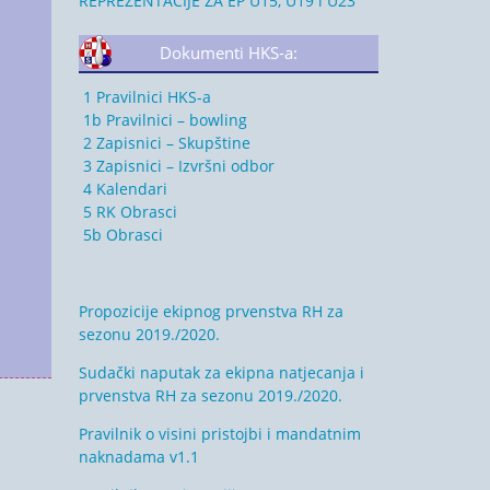
REPREZENTACIJE ZA EP U15, U19 i U23
Dokumenti HKS-a:
1 Pravilnici HKS-a
1b Pravilnici – bowling
2 Zapisnici – Skupštine
3 Zapisnici – Izvršni odbor
4 Kalendari
5 RK Obrasci
5b Obrasci
Propozicije ekipnog prvenstva RH za
sezonu 2019./2020.
Sudački naputak za ekipna natjecanja i
prvenstva RH za sezonu 2019./2020.
Pravilnik o visini pristojbi i mandatnim
naknadama v1.1