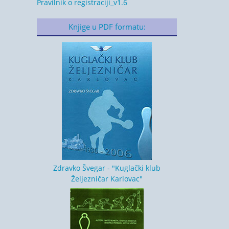
Pravilnik o registraciji_v1.6
Knjige u PDF formatu:
Zdravko Švegar - "Kuglački klub
Željezničar Karlovac"