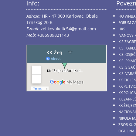
Info:
Povezn
Adresa:
HR - 47 000 Karlovac, Obala
FIQ WNBA
Trnskog 20 B
FORUM ZA
E-mail:
zeljkovukelic54@gmail.com
HKS
Mob:
+385989821143
IVANOVE 
K.S ZAGR
K.S. KARL
K.S. OSJE
K.S. PRI
K.S. SIS
K.S. VARA
KK CIGLE
KK PLITVI
KK POLICA
KK ZAPRE
KK ŽELJE
NACIONAL
NIKOLA M
ZBOR KU
OGULINA