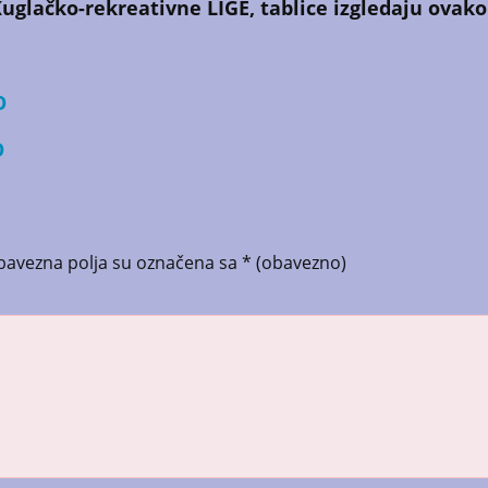
Kuglačko-rekreativne LIGE, tablice izgledaju ovako
O
O
bavezna polja su označena sa
* (obavezno)