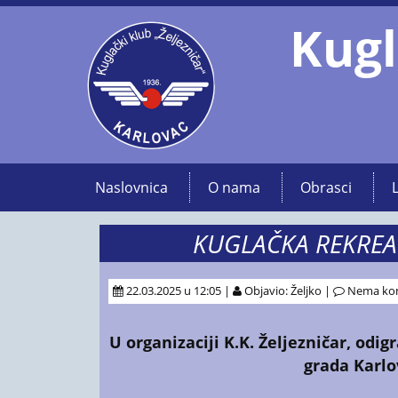
Kugl
Naslovnica
O nama
Obrasci
KUGLAČKA REKREA
22.03.2025 u 12:05 |
Objavio: Željko |
Nema ko
U organizaciji K.K. Željezničar,
odigr
grada Karlo