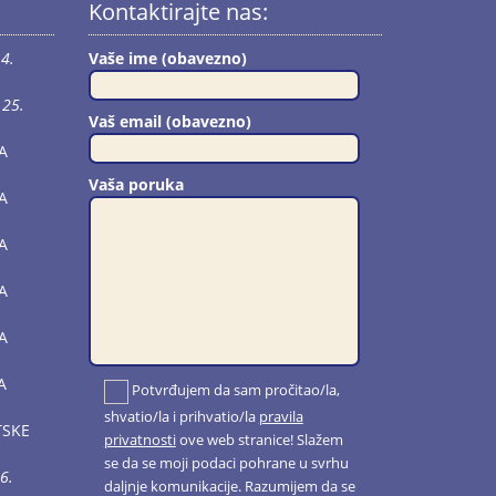
Kontaktirajte nas:
4.
Vaše ime (obavezno)
25.
Vaš email (obavezno)
A
Vaša poruka
A
A
A
A
A
Potvrđujem da sam pročitao/la,
shvatio/la i prihvatio/la
pravila
TSKE
privatnosti
ove web stranice! Slažem
se da se moji podaci pohrane u svrhu
6.
daljnje komunikacije. Razumijem da se