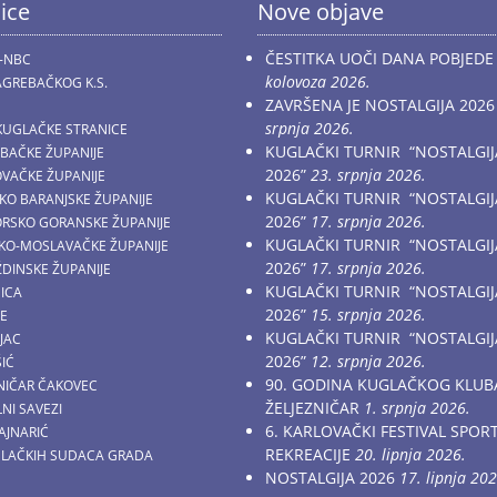
ice
Nove objave
ČESTITKA UOČI DANA POBJEDE
-NBC
kolovoza 2026.
GREBAČKOG K.S.
ZAVRŠENA JE NOSTALGIJA 2026
srpnja 2026.
KUGLAČKE STRANICE
KUGLAČKI TURNIR “NOSTALGIJ
EBAČKE ŽUPANIJE
2026”
23. srpnja 2026.
OVAČKE ŽUPANIJE
KUGLAČKI TURNIR “NOSTALGIJ
ČKO BARANJSKE ŽUPANIJE
2026”
17. srpnja 2026.
MORSKO GORANSKE ŽUPANIJE
KUGLAČKI TURNIR “NOSTALGIJ
AČKO-MOSLAVAČKE ŽUPANIJE
2026”
17. srpnja 2026.
ŽDINSKE ŽUPANIJE
KUGLAČKI TURNIR “NOSTALGIJ
NICA
2026”
15. srpnja 2026.
CE
KUGLAČKI TURNIR “NOSTALGIJ
JAC
2026”
12. srpnja 2026.
ŠIĆ
90. GODINA KUGLAČKOG KLUB
ZNIČAR ČAKOVEC
ŽELJEZNIČAR
1. srpnja 2026.
NI SAVEZI
6. KARLOVAČKI FESTIVAL SPOR
AJNARIĆ
REKREACIJE
20. lipnja 2026.
GLAČKIH SUDACA GRADA
NOSTALGIJA 2026
17. lipnja 202