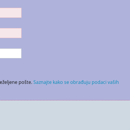
neželjene pošte.
Saznajte kako se obrađuju podaci vaših