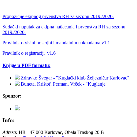
Propozicije ekipnog prvenstva RH za sezonu 2019./2020.
Sudački naputak za ekipna natjecanja i prvenstva RH za sezonu
2019./2020.
Pravilnik o visini pristojbi i mandatnim naknadama v1.1
Pravilnik o registraciji_v1.6
Knjige u PDF formatu:
Zdravko Švegar - "Kuglački klub Željezničar Karlovac"
Buneta, Krištof, Perman, Vrček - "Kuglanje"
Sponzor:
Info:
Adresa:
HR - 47 000 Karlovac, Obala Trnskog 20 B