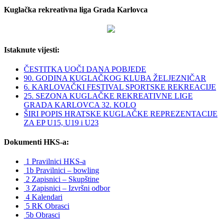
Kuglačka rekreativna liga Grada Karlovca
Istaknute vijesti:
ČESTITKA UOČI DANA POBJEDE
90. GODINA KUGLAČKOG KLUBA ŽELJEZNIČAR
6. KARLOVAČKI FESTIVAL SPORTSKE REKREACIJE
25. SEZONA KUGLAČKE REKREATIVNE LIGE
GRADA KARLOVCA 32. KOLO
ŠIRI POPIS HRATSKE KUGLAČKE REPREZENTACIJE
ZA EP U15, U19 i U23
Dokumenti HKS-a:
1 Pravilnici HKS-a
1b Pravilnici – bowling
2 Zapisnici – Skupštine
3 Zapisnici – Izvršni odbor
4 Kalendari
5 RK Obrasci
5b Obrasci