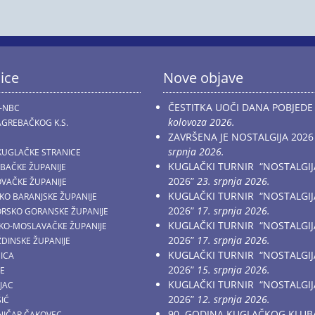
ice
Nove objave
ČESTITKA UOČI DANA POBJEDE
-NBC
kolovoza 2026.
GREBAČKOG K.S.
ZAVRŠENA JE NOSTALGIJA 2026
srpnja 2026.
KUGLAČKE STRANICE
KUGLAČKI TURNIR “NOSTALGIJ
EBAČKE ŽUPANIJE
2026”
23. srpnja 2026.
OVAČKE ŽUPANIJE
KUGLAČKI TURNIR “NOSTALGIJ
ČKO BARANJSKE ŽUPANIJE
2026”
17. srpnja 2026.
MORSKO GORANSKE ŽUPANIJE
KUGLAČKI TURNIR “NOSTALGIJ
AČKO-MOSLAVAČKE ŽUPANIJE
2026”
17. srpnja 2026.
ŽDINSKE ŽUPANIJE
KUGLAČKI TURNIR “NOSTALGIJ
NICA
2026”
15. srpnja 2026.
CE
KUGLAČKI TURNIR “NOSTALGIJ
JAC
2026”
12. srpnja 2026.
ŠIĆ
90. GODINA KUGLAČKOG KLUB
ZNIČAR ČAKOVEC