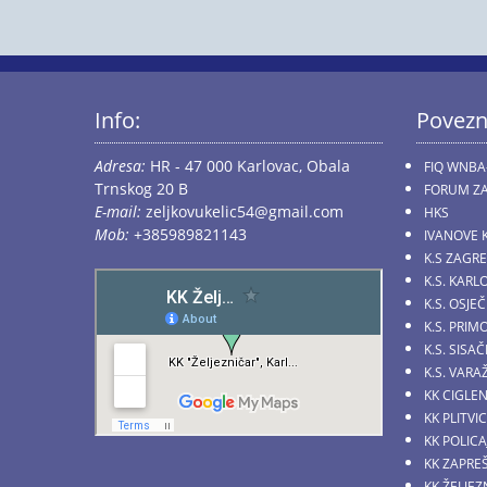
Info:
Povezn
Adresa:
HR - 47 000 Karlovac, Obala
FIQ WNBA
Trnskog 20 B
FORUM ZA
E-mail:
zeljkovukelic54@gmail.com
HKS
Mob:
+385989821143
IVANOVE 
K.S ZAGR
K.S. KARL
K.S. OSJE
K.S. PRI
K.S. SIS
K.S. VARA
KK CIGLE
KK PLITVI
KK POLICA
KK ZAPRE
KK ŽELJE