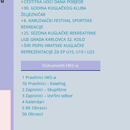
 u
ČESTITKA UOČI DANA POBJEDE
90. GODINA KUGLAČKOG KLUBA
ŽELJEZNIČAR
6. KARLOVAČKI FESTIVAL SPORTSKE
REKREACIJE
25. SEZONA KUGLAČKE REKREATIVNE
LIGE GRADA KARLOVCA 32. KOLO
ŠIRI POPIS HRATSKE KUGLAČKE
REPREZENTACIJE ZA EP U15, U19 i U23
Dokumenti HKS-a:
1 Pravilnici HKS-a
1b Pravilnici – bowling
2 Zapisnici – Skupštine
3 Zapisnici – Izvršni odbor
4 Kalendari
5 RK Obrasci
5b Obrasci