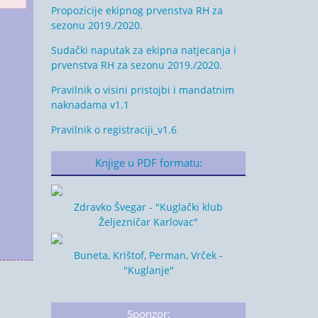
Propozicije ekipnog prvenstva RH za
sezonu 2019./2020.
Sudački naputak za ekipna natjecanja i
prvenstva RH za sezonu 2019./2020.
Pravilnik o visini pristojbi i mandatnim
naknadama v1.1
Pravilnik o registraciji_v1.6
Knjige u PDF formatu:
Zdravko Švegar - "Kuglački klub
Željezničar Karlovac"
Buneta, Krištof, Perman, Vrček -
"Kuglanje"
Sponzor: