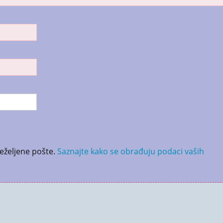
neželjene pošte.
Saznajte kako se obrađuju podaci vaših