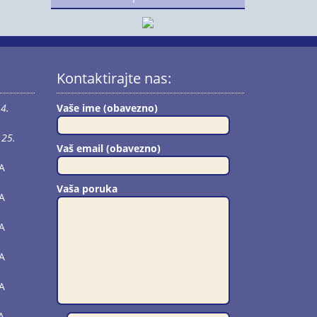
Kontaktirajte nas:
4.
Vaše ime (obavezno)
25.
Vaš email (obavezno)
A
Vaša poruka
A
A
A
A
A