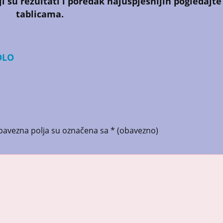
i su rezultati i poredak naj
uspješnijih pogledajte
tablicama.
OLO
bavezna polja su označena sa
* (obavezno)