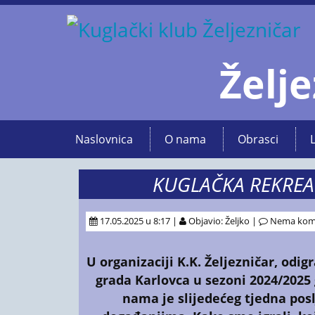
Želje
Naslovnica
O nama
Obrasci
KUGLAČKA REKREA
17.05.2025 u 8:17 |
Objavio: Željko |
Nema kom
U organizaciji K.K. Željezničar,
odigr
grada Karlovca
u sezoni 2024/2025 
nama je slijedećeg tjedna pos