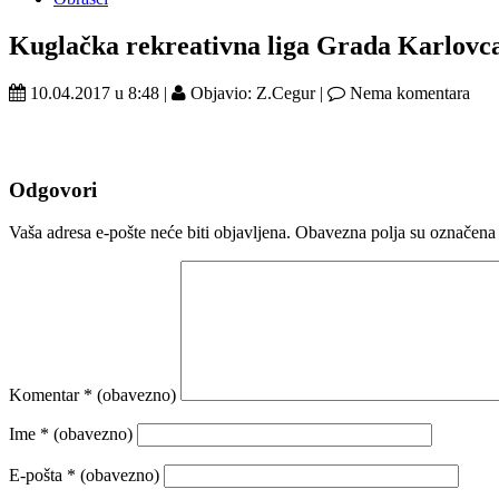
Kuglačka rekreativna liga Grada Karlovc
10.04.2017 u 8:48 |
Objavio: Z.Cegur |
Nema komentara
Odgovori
Vaša adresa e-pošte neće biti objavljena.
Obavezna polja su označena
Komentar
* (obavezno)
Ime
* (obavezno)
E-pošta
* (obavezno)