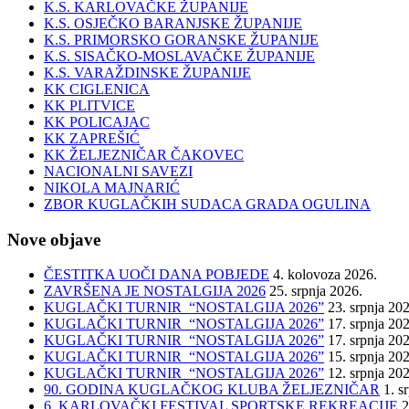
K.S. KARLOVAČKE ŽUPANIJE
K.S. OSJEČKO BARANJSKE ŽUPANIJE
K.S. PRIMORSKO GORANSKE ŽUPANIJE
K.S. SISAČKO-MOSLAVAČKE ŽUPANIJE
K.S. VARAŽDINSKE ŽUPANIJE
KK CIGLENICA
KK PLITVICE
KK POLICAJAC
KK ZAPREŠIĆ
KK ŽELJEZNIČAR ČAKOVEC
NACIONALNI SAVEZI
NIKOLA MAJNARIĆ
ZBOR KUGLAČKIH SUDACA GRADA OGULINA
Nove objave
ČESTITKA UOČI DANA POBJEDE
4. kolovoza 2026.
ZAVRŠENA JE NOSTALGIJA 2026
25. srpnja 2026.
KUGLAČKI TURNIR “NOSTALGIJA 2026”
23. srpnja 20
KUGLAČKI TURNIR “NOSTALGIJA 2026”
17. srpnja 20
KUGLAČKI TURNIR “NOSTALGIJA 2026”
17. srpnja 20
KUGLAČKI TURNIR “NOSTALGIJA 2026”
15. srpnja 20
KUGLAČKI TURNIR “NOSTALGIJA 2026”
12. srpnja 20
90. GODINA KUGLAČKOG KLUBA ŽELJEZNIČAR
1. s
6. KARLOVAČKI FESTIVAL SPORTSKE REKREACIJE
2