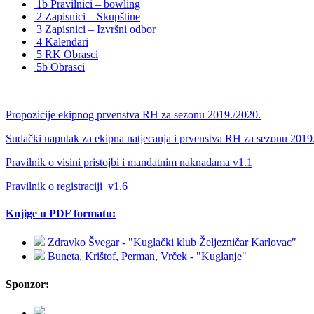
1b Pravilnici – bowling
2 Zapisnici – Skupštine
3 Zapisnici – Izvršni odbor
4 Kalendari
5 RK Obrasci
5b Obrasci
Propozicije ekipnog prvenstva RH za sezonu 2019./2020.
Sudački naputak za ekipna natjecanja i prvenstva RH za sezonu 2019
Pravilnik o visini pristojbi i mandatnim naknadama v1.1
Pravilnik o registraciji_v1.6
Knjige u PDF formatu:
Zdravko Švegar - "Kuglački klub Željezničar Karlovac"
Buneta, Krištof, Perman, Vrček - "Kuglanje"
Sponzor: