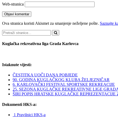
Web-stranica
Ova stranica koristi Akismet za smanjenje neželjene pošte.
Saznajte k
Pretraži
Kuglačka rekreativna liga Grada Karlovca
Istaknute vijesti:
ČESTITKA UOČI DANA POBJEDE
90. GODINA KUGLAČKOG KLUBA ŽELJEZNIČAR
6. KARLOVAČKI FESTIVAL SPORTSKE REKREACIJE
25. SEZONA KUGLAČKE REKREATIVNE LIGE GRAD
ŠIRI POPIS HRATSKE KUGLAČKE REPREZENTACIJE ZA 
Dokumenti HKS-a:
1 Pravilnici HKS-a