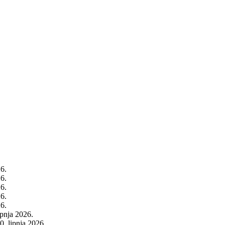
26.
26.
26.
26.
26.
rpnja 2026.
0. lipnja 2026.