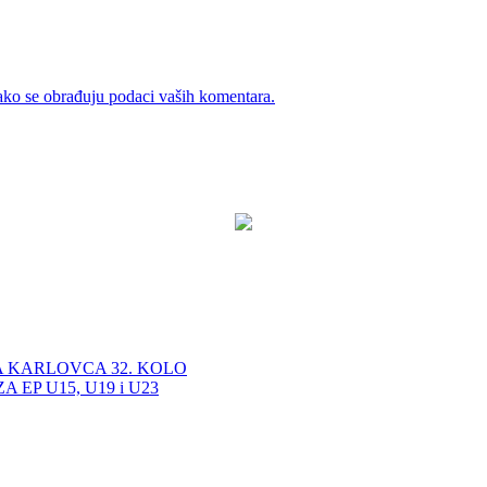
ako se obrađuju podaci vaših komentara.
A KARLOVCA 32. KOLO
EP U15, U19 i U23