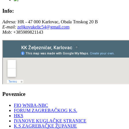
Info:
Adresa:
HR - 47 000 Karlovac, Obala Trnskog 20 B
E-mail:
zeljkovukelic54@gmail.com
Mob:
+385989821143
Poveznice
FIQ WNBA-NBC
FORUM ZAGREBAČKOG K.S.
HKS
IVANOVE KUGLAČKE STRANICE
K.S ZAGREBAČKE ŽUPANIJE