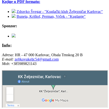
Knjige u PDF formatu:
Zdravko Švegar - "Kuglački klub Željezničar Karlovac"
Buneta, Krištof, Perman, Vrček - "Kuglanje"
Sponzor:
Info:
Adresa:
HR - 47 000 Karlovac, Obala Trnskog 20 B
E-mail:
zeljkovukelic54@gmail.com
Mob:
+385989821143