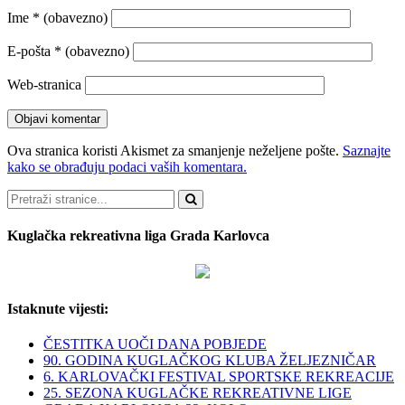
Ime
* (obavezno)
E-pošta
* (obavezno)
Web-stranica
Ova stranica koristi Akismet za smanjenje neželjene pošte.
Saznajte
kako se obrađuju podaci vaših komentara.
Pretraži
Kuglačka rekreativna liga Grada Karlovca
Istaknute vijesti:
ČESTITKA UOČI DANA POBJEDE
90. GODINA KUGLAČKOG KLUBA ŽELJEZNIČAR
6. KARLOVAČKI FESTIVAL SPORTSKE REKREACIJE
25. SEZONA KUGLAČKE REKREATIVNE LIGE