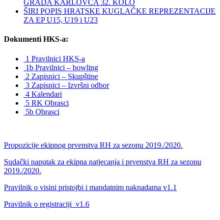
GRADA KARLOVCA 32. KOLO
ŠIRI POPIS HRATSKE KUGLAČKE REPREZENTACIJE
ZA EP U15, U19 i U23
Dokumenti HKS-a:
1 Pravilnici HKS-a
1b Pravilnici – bowling
2 Zapisnici – Skupštine
3 Zapisnici – Izvršni odbor
4 Kalendari
5 RK Obrasci
5b Obrasci
Propozicije ekipnog prvenstva RH za sezonu 2019./2020.
Sudački naputak za ekipna natjecanja i prvenstva RH za sezonu
2019./2020.
Pravilnik o visini pristojbi i mandatnim naknadama v1.1
Pravilnik o registraciji_v1.6