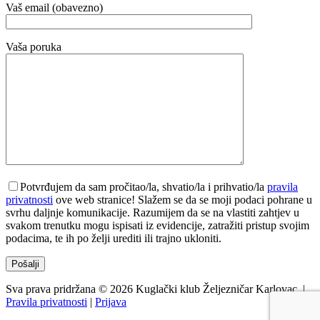
Vaš email (obavezno)
Vaša poruka
Potvrđujem da sam pročitao/la, shvatio/la i prihvatio/la
pravila
privatnosti
ove web stranice! Slažem se da se moji podaci pohrane u
svrhu daljnje komunikacije. Razumijem da se na vlastiti zahtjev u
svakom trenutku mogu ispisati iz evidencije, zatražiti pristup svojim
podacima, te ih po želji urediti ili trajno ukloniti.
Sva prava pridržana © 2026 Kuglački klub Željezničar Karlovac. |
Pravila privatnosti
|
Prijava