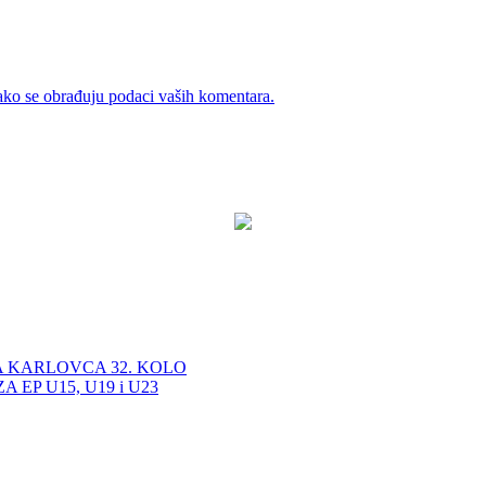
ako se obrađuju podaci vaših komentara.
A KARLOVCA 32. KOLO
EP U15, U19 i U23