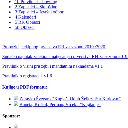
1b Pravilnici – bowling
2 Zapisnici – Skupštine
3 Zapisnici – Izvršni odbor
4 Kalendari
5 RK Obrasci
5b Obrasci
Propozicije ekipnog prvenstva RH za sezonu 2019./2020.
Sudački naputak za ekipna natjecanja i prvenstva RH za sezonu 2019
Pravilnik o visini pristojbi i mandatnim naknadama v1.1
Pravilnik o registraciji_v1.6
Knjige u PDF formatu:
Zdravko Švegar - "Kuglački klub Željezničar Karlovac"
Buneta, Krištof, Perman, Vrček - "Kuglanje"
Sponzor: