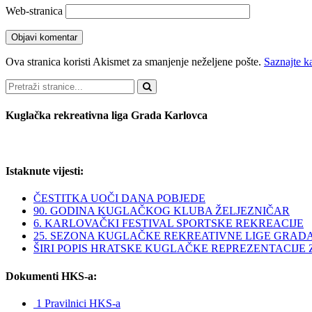
Web-stranica
Ova stranica koristi Akismet za smanjenje neželjene pošte.
Saznajte k
Pretraži
Kuglačka rekreativna liga Grada Karlovca
Istaknute vijesti:
ČESTITKA UOČI DANA POBJEDE
90. GODINA KUGLAČKOG KLUBA ŽELJEZNIČAR
6. KARLOVAČKI FESTIVAL SPORTSKE REKREACIJE
25. SEZONA KUGLAČKE REKREATIVNE LIGE GRAD
ŠIRI POPIS HRATSKE KUGLAČKE REPREZENTACIJE ZA 
Dokumenti HKS-a:
1 Pravilnici HKS-a