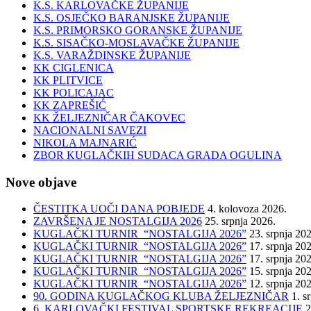
K.S. KARLOVAČKE ŽUPANIJE
K.S. OSJEČKO BARANJSKE ŽUPANIJE
K.S. PRIMORSKO GORANSKE ŽUPANIJE
K.S. SISAČKO-MOSLAVAČKE ŽUPANIJE
K.S. VARAŽDINSKE ŽUPANIJE
KK CIGLENICA
KK PLITVICE
KK POLICAJAC
KK ZAPREŠIĆ
KK ŽELJEZNIČAR ČAKOVEC
NACIONALNI SAVEZI
NIKOLA MAJNARIĆ
ZBOR KUGLAČKIH SUDACA GRADA OGULINA
Nove objave
ČESTITKA UOČI DANA POBJEDE
4. kolovoza 2026.
ZAVRŠENA JE NOSTALGIJA 2026
25. srpnja 2026.
KUGLAČKI TURNIR “NOSTALGIJA 2026”
23. srpnja 20
KUGLAČKI TURNIR “NOSTALGIJA 2026”
17. srpnja 20
KUGLAČKI TURNIR “NOSTALGIJA 2026”
17. srpnja 20
KUGLAČKI TURNIR “NOSTALGIJA 2026”
15. srpnja 20
KUGLAČKI TURNIR “NOSTALGIJA 2026”
12. srpnja 20
90. GODINA KUGLAČKOG KLUBA ŽELJEZNIČAR
1. s
6. KARLOVAČKI FESTIVAL SPORTSKE REKREACIJE
2