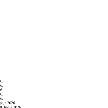
26.
26.
26.
26.
26.
rpnja 2026.
0. lipnja 2026.