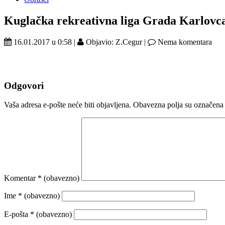
Kuglačka rekreativna liga Grada Karlovc
16.01.2017 u 0:58 |
Objavio: Z.Cegur |
Nema komentara
Odgovori
Vaša adresa e-pošte neće biti objavljena.
Obavezna polja su označena
Komentar
* (obavezno)
Ime
* (obavezno)
E-pošta
* (obavezno)