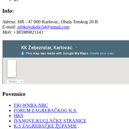
Info:
Adresa:
HR - 47 000 Karlovac, Obala Trnskog 20 B
E-mail:
zeljkovukelic54@gmail.com
Mob:
+385989821143
Poveznice
FIQ WNBA-NBC
FORUM ZAGREBAČKOG K.S.
HKS
IVANOVE KUGLAČKE STRANICE
K.S ZAGREBAČKE ŽUPANIJE