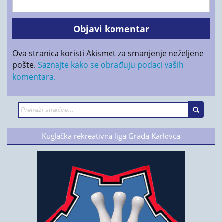
Ova stranica koristi Akismet za smanjenje neželjene
pošte.
Saznajte kako se obrađuju podaci vaših
komentara.
Kuglačka rekreativna liga Grada Karlovca