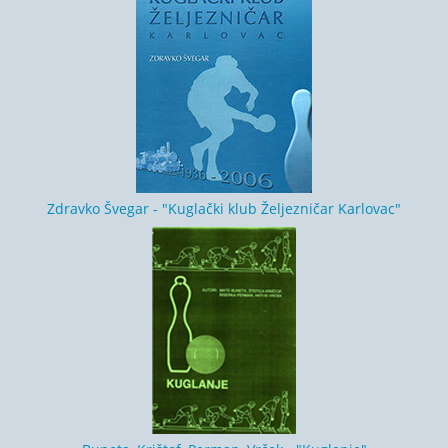
Zdravko Švegar - "Kuglački klub Željezničar Karlovac"