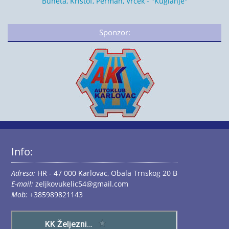
Buneta, Krištof, Perman, Vrček - "Kuglanje"
Sponzor:
Info:
Adresa:
HR - 47 000 Karlovac, Obala Trnskog 20 B
E-mail:
zeljkovukelic54@gmail.com
Mob:
+385989821143