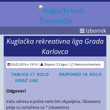
Izbornik
Kuglačka rekreativna liga Grada
Karlovca
03.02.2019 u 19:19 |
Objavio: Z.Cegur |
Nema komentara
TABLICA 17. KOLO
RASPORED 18. KOLO
IGRAČ LIGE
Odgovori
Vaša adresa e-pošte neće biti objavljena.
Obavezna
polja su označena sa
* (obavezno)