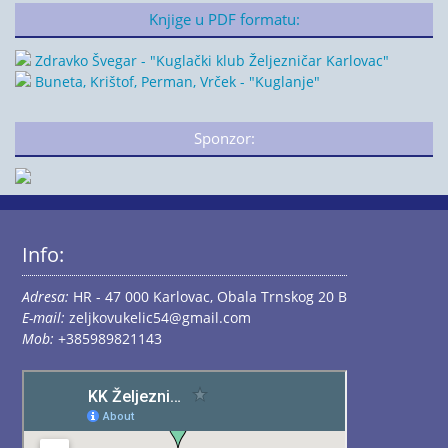
Knjige u PDF formatu:
Zdravko Švegar - "Kuglački klub Željezničar Karlovac"
Buneta, Krištof, Perman, Vrček - "Kuglanje"
Sponzor:
Info:
Adresa:
HR - 47 000 Karlovac, Obala Trnskog 20 B
E-mail:
zeljkovukelic54@gmail.com
Mob:
+385989821143