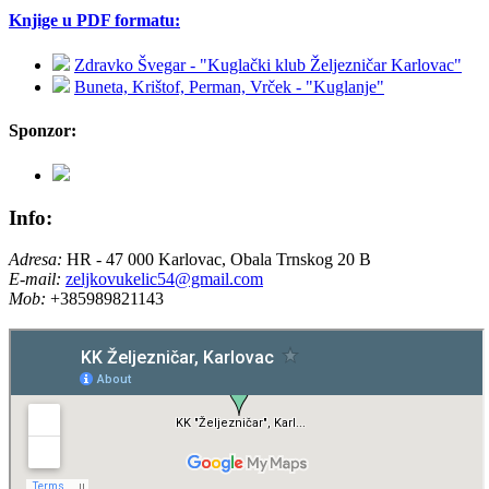
Knjige u PDF formatu:
Zdravko Švegar - "Kuglački klub Željezničar Karlovac"
Buneta, Krištof, Perman, Vrček - "Kuglanje"
Sponzor:
Info:
Adresa:
HR - 47 000 Karlovac, Obala Trnskog 20 B
E-mail:
zeljkovukelic54@gmail.com
Mob:
+385989821143