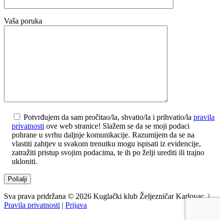
Vaša poruka
Potvrđujem da sam pročitao/la, shvatio/la i prihvatio/la
pravila
privatnosti
ove web stranice! Slažem se da se moji podaci
pohrane u svrhu daljnje komunikacije. Razumijem da se na
vlastiti zahtjev u svakom trenutku mogu ispisati iz evidencije,
zatražiti pristup svojim podacima, te ih po želji urediti ili trajno
ukloniti.
Sva prava pridržana © 2026 Kuglački klub Željezničar Karlovac. |
Pravila privatnosti
|
Prijava