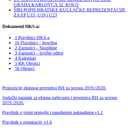
GRADA KARLOVCA 32. KOLO
ŠIRI POPIS HRATSKE KUGLAČKE REPREZENTACIJE
ZA EP U15, U19 i U23
Dokumenti HKS-a:
1 Pravilnici HKS-a
1b Pravilnici – bowling
2 Zapisnici – Skupštine
3 Zapisnici – Izvršni odbor
4 Kalendari
5 RK Obrasci
5b Obrasci
Propozicije ekipnog prvenstva RH za sezonu 2019./2020.
Sudački naputak za ekipna natjecanja i prvenstva RH za sezonu
2019./2020.
Pravilnik o visini pristojbi i mandatnim naknadama v1.1
Pravilnik o registraciji_v1.6