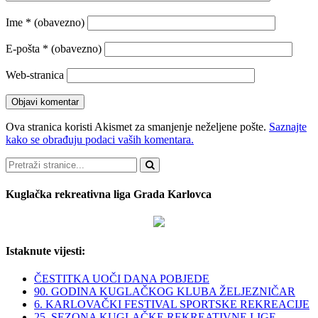
Ime
* (obavezno)
E-pošta
* (obavezno)
Web-stranica
Ova stranica koristi Akismet za smanjenje neželjene pošte.
Saznajte
kako se obrađuju podaci vaših komentara.
Pretraži
Kuglačka rekreativna liga Grada Karlovca
Istaknute vijesti:
ČESTITKA UOČI DANA POBJEDE
90. GODINA KUGLAČKOG KLUBA ŽELJEZNIČAR
6. KARLOVAČKI FESTIVAL SPORTSKE REKREACIJE
25. SEZONA KUGLAČKE REKREATIVNE LIGE