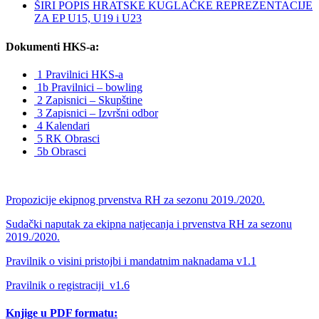
ŠIRI POPIS HRATSKE KUGLAČKE REPREZENTACIJE
ZA EP U15, U19 i U23
Dokumenti HKS-a:
1 Pravilnici HKS-a
1b Pravilnici – bowling
2 Zapisnici – Skupštine
3 Zapisnici – Izvršni odbor
4 Kalendari
5 RK Obrasci
5b Obrasci
Propozicije ekipnog prvenstva RH za sezonu 2019./2020.
Sudački naputak za ekipna natjecanja i prvenstva RH za sezonu
2019./2020.
Pravilnik o visini pristojbi i mandatnim naknadama v1.1
Pravilnik o registraciji_v1.6
Knjige u PDF formatu: