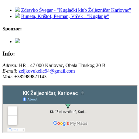
Zdravko Švegar - "Kuglački klub Željezničar Karlovac"
Buneta, Krištof, Perman, Vrček - "Kuglanje"
Sponzor:
Info:
Adresa:
HR - 47 000 Karlovac, Obala Trnskog 20 B
E-mail:
zeljkovukelic54@gmail.com
Mob:
+385989821143