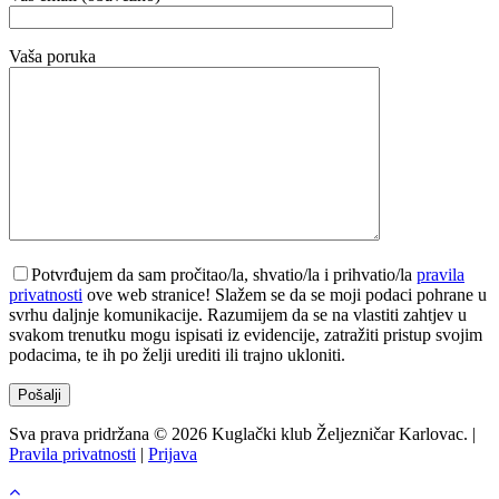
Vaša poruka
Potvrđujem da sam pročitao/la, shvatio/la i prihvatio/la
pravila
privatnosti
ove web stranice! Slažem se da se moji podaci pohrane u
svrhu daljnje komunikacije. Razumijem da se na vlastiti zahtjev u
svakom trenutku mogu ispisati iz evidencije, zatražiti pristup svojim
podacima, te ih po želji urediti ili trajno ukloniti.
Sva prava pridržana © 2026 Kuglački klub Željezničar Karlovac. |
Pravila privatnosti
|
Prijava