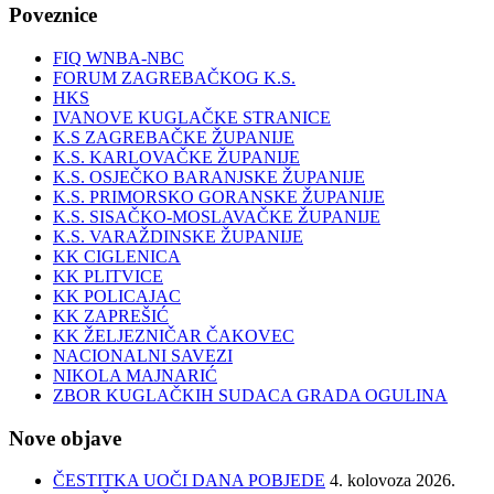
Poveznice
FIQ WNBA-NBC
FORUM ZAGREBAČKOG K.S.
HKS
IVANOVE KUGLAČKE STRANICE
K.S ZAGREBAČKE ŽUPANIJE
K.S. KARLOVAČKE ŽUPANIJE
K.S. OSJEČKO BARANJSKE ŽUPANIJE
K.S. PRIMORSKO GORANSKE ŽUPANIJE
K.S. SISAČKO-MOSLAVAČKE ŽUPANIJE
K.S. VARAŽDINSKE ŽUPANIJE
KK CIGLENICA
KK PLITVICE
KK POLICAJAC
KK ZAPREŠIĆ
KK ŽELJEZNIČAR ČAKOVEC
NACIONALNI SAVEZI
NIKOLA MAJNARIĆ
ZBOR KUGLAČKIH SUDACA GRADA OGULINA
Nove objave
ČESTITKA UOČI DANA POBJEDE
4. kolovoza 2026.