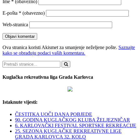
Ime
* (obavezno)
E-pošta
* (obavezno)
Web-stranica
Ova stranica koristi Akismet za smanjenje neželjene pošte.
Saznajte
kako se obrađuju podaci vaših komentara.
Pretraži
Kuglačka rekreativna liga Grada Karlovca
Istaknute vijesti:
ČESTITKA UOČI DANA POBJEDE
90. GODINA KUGLAČKOG KLUBA ŽELJEZNIČAR
6. KARLOVAČKI FESTIVAL SPORTSKE REKREACIJE
25. SEZONA KUGLAČKE REKREATIVNE LIGE
GRADA KARLOVCA 32. KOLO