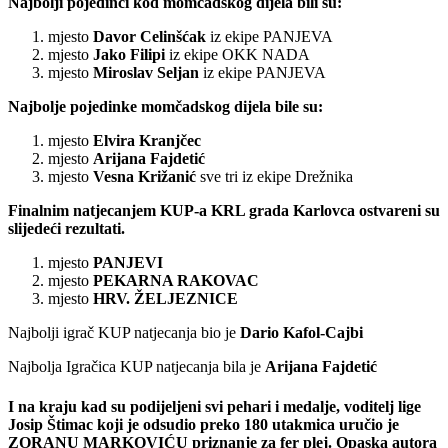
Najbolji pojedinci kod momčadskog dijela bili su:
mjesto
Davor Celinšćak
iz ekipe PANJEVA
mjesto
Jako Filipi
iz ekipe OKK NADA
mjesto
Miroslav Seljan
iz ekipe PANJEVA
Najbolje pojedinke momčadskog dijela bile su:
mjesto
Elvira Kranjčec
mjesto
Arijana Fajdetić
mjesto
Vesna Križanić
sve tri iz ekipe Drežnika
Finalnim natjecanjem KUP-a KRL grada Karlovca ostvareni su
slijedeći rezultati.
mjesto
PANJEVI
mjesto
PEKARNA RAKOVAC
mjesto
HRV.
ŽELJEZNICE
Najbolji igrač KUP natjecanja bio je
Dario Kafol-Cajbi
Najbolja Igračica KUP natjecanja bila je
Arijana Fajdetić
I na kraju kad su podijeljeni svi pehari i medalje, voditelj lige
Josip Štimac
koji je odsudio preko 180 utakmica uručio je
ZORANU MARKOVIĆU
priznanje za fer plej. Opaska autora