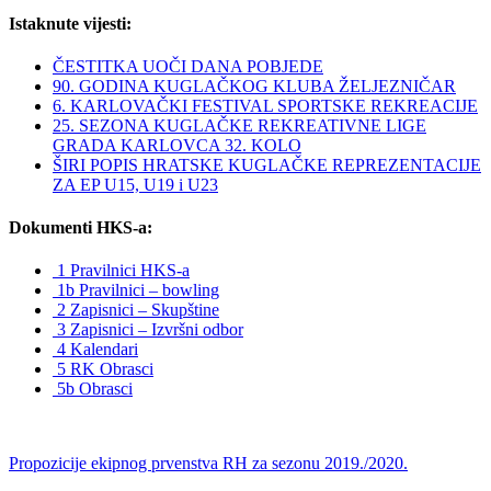
Istaknute vijesti:
ČESTITKA UOČI DANA POBJEDE
90. GODINA KUGLAČKOG KLUBA ŽELJEZNIČAR
6. KARLOVAČKI FESTIVAL SPORTSKE REKREACIJE
25. SEZONA KUGLAČKE REKREATIVNE LIGE
GRADA KARLOVCA 32. KOLO
ŠIRI POPIS HRATSKE KUGLAČKE REPREZENTACIJE
ZA EP U15, U19 i U23
Dokumenti HKS-a:
1 Pravilnici HKS-a
1b Pravilnici – bowling
2 Zapisnici – Skupštine
3 Zapisnici – Izvršni odbor
4 Kalendari
5 RK Obrasci
5b Obrasci
Propozicije ekipnog prvenstva RH za sezonu 2019./2020.