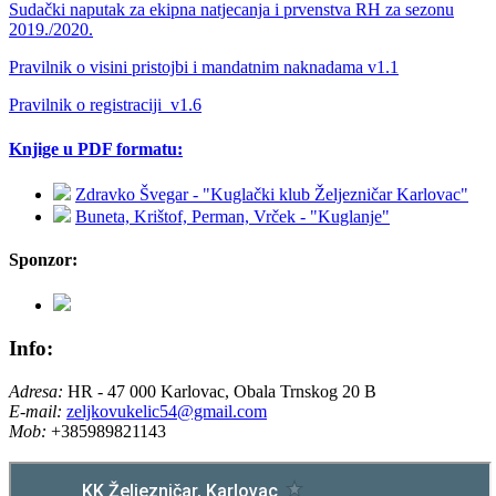
Sudački naputak za ekipna natjecanja i prvenstva RH za sezonu
2019./2020.
Pravilnik o visini pristojbi i mandatnim naknadama v1.1
Pravilnik o registraciji_v1.6
Knjige u PDF formatu:
Zdravko Švegar - "Kuglački klub Željezničar Karlovac"
Buneta, Krištof, Perman, Vrček - "Kuglanje"
Sponzor:
Info:
Adresa:
HR - 47 000 Karlovac, Obala Trnskog 20 B
E-mail:
zeljkovukelic54@gmail.com
Mob:
+385989821143