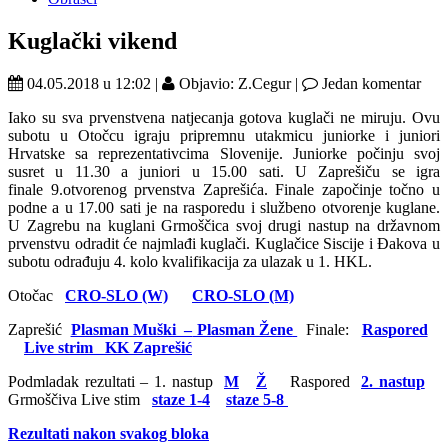
Kuglački vikend
04.05.2018 u 12:02 |
Objavio: Z.Cegur |
Jedan komentar
Iako su sva prvenstvena natjecanja gotova kuglači ne miruju. Ovu
subotu u Otočcu igraju pripremnu utakmicu juniorke i juniori
Hrvatske sa reprezentativcima Slovenije. Juniorke počinju svoj
susret u 11.30 a juniori u 15.00 sati. U Zaprešiču se igra
finale 9.otvorenog prvenstva Zaprešića. Finale započinje točno u
podne a u 17.00 sati je na rasporedu i službeno otvorenje kuglane.
U Zagrebu na kuglani Grmoščica svoj drugi nastup na državnom
prvenstvu odradit će najmlađi kuglači. Kuglačice Siscije i Đakova u
subotu odrađuju 4. kolo kvalifikacija za ulazak u 1. HKL.
Otočac
CRO-SLO (W)
CRO-SLO (M)
Zaprešić
Plasman Muški –
Plasman Žene
Finale:
Raspored
Live strim KK Zaprešić
Podmladak rezultati – 1. nastup
M
Ž
Raspored
2. nastup
Grmoščiva Live stim
staze 1-4
staze 5-8
Rezultati nakon svakog bloka