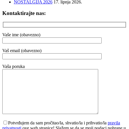
NOSTALGIJA 2026
17. lipnja 2026.
Kontaktirajte nas:
Vaše ime (obavezno)
Vaš email (obavezno)
Vaša poruka
Potvrđujem da sam pročitao/la, shvatio/la i prihvatio/la
pravila
privatnosti
ove web stranice! Slažem se da se moji podaci pohrane u