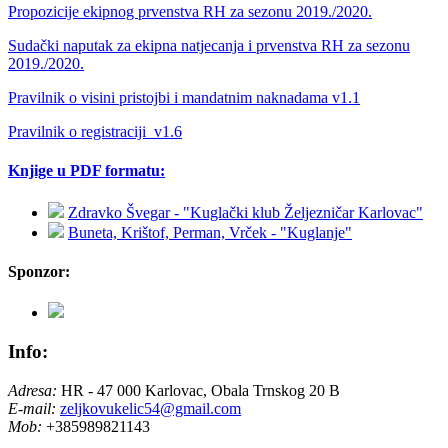
Propozicije ekipnog prvenstva RH za sezonu 2019./2020.
Sudački naputak za ekipna natjecanja i prvenstva RH za sezonu
2019./2020.
Pravilnik o visini pristojbi i mandatnim naknadama v1.1
Pravilnik o registraciji_v1.6
Knjige u PDF formatu:
Zdravko Švegar - "Kuglački klub Željezničar Karlovac"
Buneta, Krištof, Perman, Vrček - "Kuglanje"
Sponzor:
Info:
Adresa:
HR - 47 000 Karlovac, Obala Trnskog 20 B
E-mail:
zeljkovukelic54@gmail.com
Mob:
+385989821143