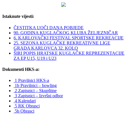
Istaknute vijesti:
ČESTITKA UOČI DANA POBJEDE
90. GODINA KUGLAČKOG KLUBA ŽELJEZNIČAR
6. KARLOVAČKI FESTIVAL SPORTSKE REKREACIJE
25. SEZONA KUGLAČKE REKREATIVNE LIGE
GRADA KARLOVCA 32. KOLO
ŠIRI POPIS HRATSKE KUGLAČKE REPREZENTACIJE
ZA EP U15, U19 i U23
Dokumenti HKS-a:
1 Pravilnici HKS-a
1b Pravilnici – bowling
2 Zapisnici – Skupštine
3 Zapisnici – Izvršni odbor
4 Kalendari
5 RK Obrasci
5b Obrasci