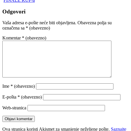
FINALE KUP-a
Odgovori
Vaša adresa e-pošte neće biti objavljena.
Obavezna polja su
označena sa
* (obavezno)
Komentar
* (obavezno)
Ime
* (obavezno)
E-pošta
* (obavezno)
Web-stranica
Ova stranica koristi Akismet za smanjenje neželjene pošte.
Saznajte