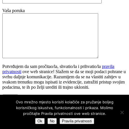
Vaša poruka
Potvrđujem da sam pročitao/la, shvatio/la i prihvatio/la
pravila
privatnosti
ove web stranice! Slažem se da se moji podaci pohrane u
svrhu daljnje komunikacije. Razumijem da se na vlastiti zahtjev u
svakom trenutku mogu ispisati iz evidencije, zatražiti pristup svojim
podacima, te ih po želji urediti ili trajno ukloniti.
Ovo mrežno mjesto korisiti kolačiće za pružanje boljeg
Sva prava pridržana © 2026 Kuglački klub Željezničar Karlovac. |
korisničkog iskustva, funkcionalnosti i prikaza. Molimo
Pravila privatnosti
|
Prijava
pročitajte Pravila privatnosti ove web stranice.
Ok
No
Pravila privatnosti