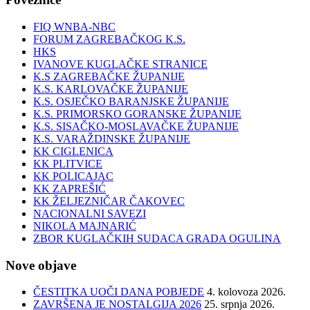
FIQ WNBA-NBC
FORUM ZAGREBAČKOG K.S.
HKS
IVANOVE KUGLAČKE STRANICE
K.S ZAGREBAČKE ŽUPANIJE
K.S. KARLOVAČKE ŽUPANIJE
K.S. OSJEČKO BARANJSKE ŽUPANIJE
K.S. PRIMORSKO GORANSKE ŽUPANIJE
K.S. SISAČKO-MOSLAVAČKE ŽUPANIJE
K.S. VARAŽDINSKE ŽUPANIJE
KK CIGLENICA
KK PLITVICE
KK POLICAJAC
KK ZAPREŠIĆ
KK ŽELJEZNIČAR ČAKOVEC
NACIONALNI SAVEZI
NIKOLA MAJNARIĆ
ZBOR KUGLAČKIH SUDACA GRADA OGULINA
Nove objave
ČESTITKA UOČI DANA POBJEDE
4. kolovoza 2026.
ZAVRŠENA JE NOSTALGIJA 2026
25. srpnja 2026.