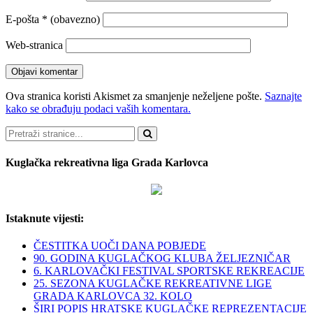
E-pošta
* (obavezno)
Web-stranica
Ova stranica koristi Akismet za smanjenje neželjene pošte.
Saznajte
kako se obrađuju podaci vaših komentara.
Pretraži
Kuglačka rekreativna liga Grada Karlovca
Istaknute vijesti:
ČESTITKA UOČI DANA POBJEDE
90. GODINA KUGLAČKOG KLUBA ŽELJEZNIČAR
6. KARLOVAČKI FESTIVAL SPORTSKE REKREACIJE
25. SEZONA KUGLAČKE REKREATIVNE LIGE
GRADA KARLOVCA 32. KOLO
ŠIRI POPIS HRATSKE KUGLAČKE REPREZENTACIJE