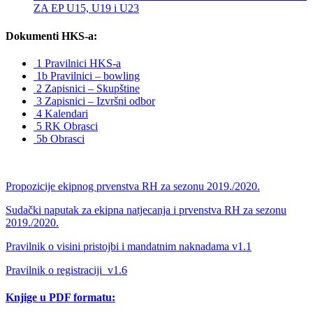
ZA EP U15, U19 i U23
Dokumenti HKS-a:
1 Pravilnici HKS-a
1b Pravilnici – bowling
2 Zapisnici – Skupštine
3 Zapisnici – Izvršni odbor
4 Kalendari
5 RK Obrasci
5b Obrasci
Propozicije ekipnog prvenstva RH za sezonu 2019./2020.
Sudački naputak za ekipna natjecanja i prvenstva RH za sezonu
2019./2020.
Pravilnik o visini pristojbi i mandatnim naknadama v1.1
Pravilnik o registraciji_v1.6
Knjige u PDF formatu: