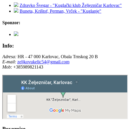
Zdravko Švegar - "Kuglački klub Željezničar Karlovac"
Buneta, Krištof, Perman, Vrček - "Kuglanje"
Sponzor:
Info:
Adresa:
HR - 47 000 Karlovac, Obala Trnskog 20 B
E-mail:
zeljkovukelic54@gmail.com
Mob:
+385989821143
Poveznice