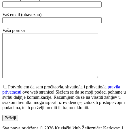
Vaš email (obavezno)
Vaša poruka
Potvrđujem da sam pročitao/la, shvatio/la i prihvatio/la
pravila
privatnosti
ove web stranice! Slažem se da se moji podaci pohrane u
svrhu daljnje komunikacije. Razumijem da se na vlastiti zahtjev u
svakom trenutku mogu ispisati iz evidencije, zatražiti pristup svojim
podacima, te ih po želji urediti ili trajno ukloniti.
Sva prava pridržana © 2026 Kuglački klub Željezničar Karlovac. |