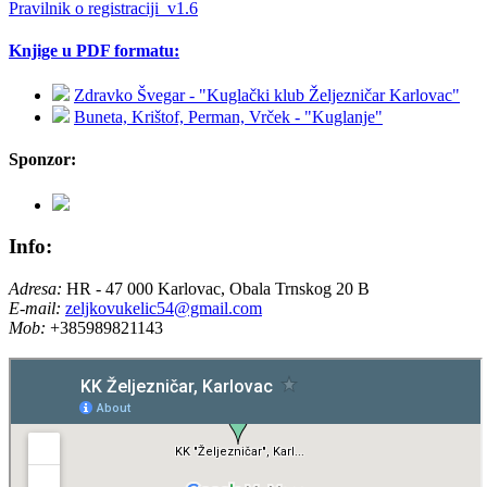
Pravilnik o registraciji_v1.6
Knjige u PDF formatu:
Zdravko Švegar - "Kuglački klub Željezničar Karlovac"
Buneta, Krištof, Perman, Vrček - "Kuglanje"
Sponzor:
Info:
Adresa:
HR - 47 000 Karlovac, Obala Trnskog 20 B
E-mail:
zeljkovukelic54@gmail.com
Mob:
+385989821143