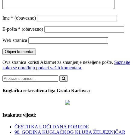
Ime
* (obavezno)
E-pošta
* (obavezno)
Web-stranica
Ova stranica koristi Akismet za smanjenje neželjene pošte.
Saznajte
kako se obrađuju podaci vaših komentara.
Pretraži
Kuglačka rekreativna liga Grada Karlovca
Istaknute vijesti:
ČESTITKA UOČI DANA POBJEDE
90. GODINA KUGLAČKOG KLUBA ŽELJEZNIČAR