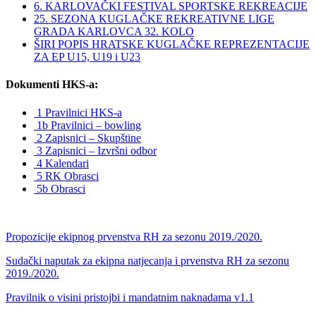
6. KARLOVAČKI FESTIVAL SPORTSKE REKREACIJE
25. SEZONA KUGLAČKE REKREATIVNE LIGE
GRADA KARLOVCA 32. KOLO
ŠIRI POPIS HRATSKE KUGLAČKE REPREZENTACIJE
ZA EP U15, U19 i U23
Dokumenti HKS-a:
1 Pravilnici HKS-a
1b Pravilnici – bowling
2 Zapisnici – Skupštine
3 Zapisnici – Izvršni odbor
4 Kalendari
5 RK Obrasci
5b Obrasci
Propozicije ekipnog prvenstva RH za sezonu 2019./2020.
Sudački naputak za ekipna natjecanja i prvenstva RH za sezonu
2019./2020.
Pravilnik o visini pristojbi i mandatnim naknadama v1.1