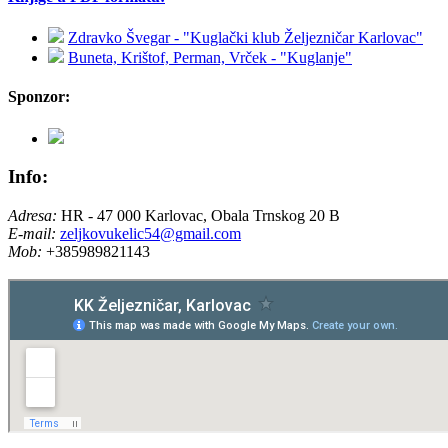
Zdravko Švegar - "Kuglački klub Željezničar Karlovac"
Buneta, Krištof, Perman, Vrček - "Kuglanje"
Sponzor:
Info:
Adresa:
HR - 47 000 Karlovac, Obala Trnskog 20 B
E-mail:
zeljkovukelic54@gmail.com
Mob:
+385989821143