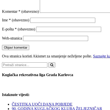
Komentar
* (obavezno)
Ime
* (obavezno)
E-pošta
* (obavezno)
Web-stranica
Ova stranica koristi Akismet za smanjenje neželjene pošte.
Saznajte k
Pretraži
Kuglačka rekreativna liga Grada Karlovca
Istaknute vijesti:
ČESTITKA UOČI DANA POBJEDE
90. GODINA KUGLAČKOG KLUBA ŽELJEZNIČAR