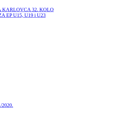
A KARLOVCA 32. KOLO
EP U15, U19 i U23
./2020.