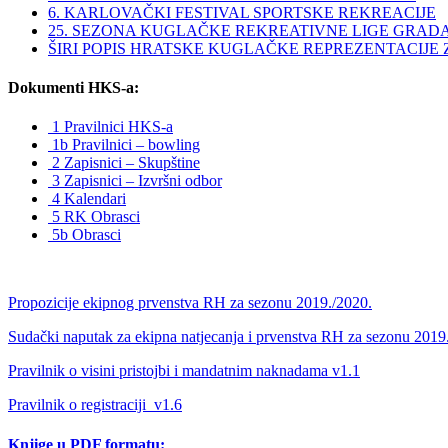
6. KARLOVAČKI FESTIVAL SPORTSKE REKREACIJE
25. SEZONA KUGLAČKE REKREATIVNE LIGE GRAD
ŠIRI POPIS HRATSKE KUGLAČKE REPREZENTACIJE ZA 
Dokumenti HKS-a:
1 Pravilnici HKS-a
1b Pravilnici – bowling
2 Zapisnici – Skupštine
3 Zapisnici – Izvršni odbor
4 Kalendari
5 RK Obrasci
5b Obrasci
Propozicije ekipnog prvenstva RH za sezonu 2019./2020.
Sudački naputak za ekipna natjecanja i prvenstva RH za sezonu 2019
Pravilnik o visini pristojbi i mandatnim naknadama v1.1
Pravilnik o registraciji_v1.6
Knjige u PDF formatu: