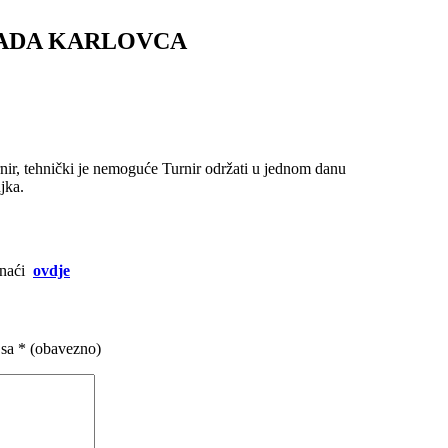
ADA KARLOVCA
urnir, tehnički je nemoguće Turnir održati u jednom danu
ujka.
e naći
ovdje
 sa
* (obavezno)