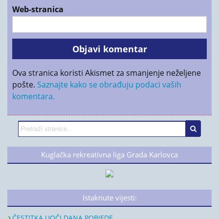
Web-stranica
Ova stranica koristi Akismet za smanjenje neželjene
pošte.
Saznajte kako se obrađuju podaci vaših
komentara.
Kuglačka rekreativna liga Grada Karlovca
Istaknute vijesti:
ČESTITKA UOČI DANA POBJEDE