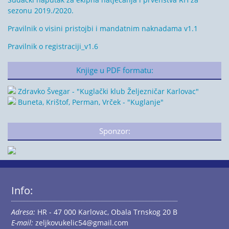
sezonu 2019./2020.
Pravilnik o visini pristojbi i mandatnim naknadama v1.1
Pravilnik o registraciji_v1.6
Knjige u PDF formatu:
Zdravko Švegar - "Kuglački klub Željezničar Karlovac"
Buneta, Krištof, Perman, Vrček - "Kuglanje"
Sponzor:
Info:
Adresa:
HR - 47 000 Karlovac, Obala Trnskog 20 B
E-mail:
zeljkovukelic54@gmail.com