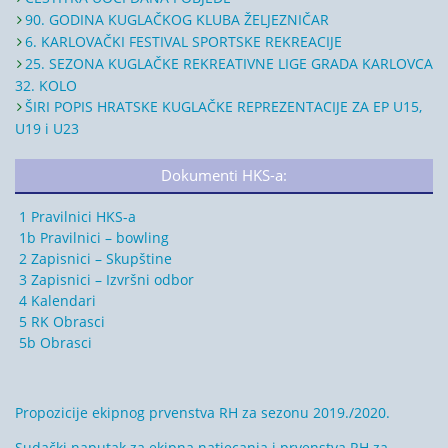
90. GODINA KUGLAČKOG KLUBA ŽELJEZNIČAR
6. KARLOVAČKI FESTIVAL SPORTSKE REKREACIJE
25. SEZONA KUGLAČKE REKREATIVNE LIGE GRADA KARLOVCA
32. KOLO
ŠIRI POPIS HRATSKE KUGLAČKE REPREZENTACIJE ZA EP U15,
U19 i U23
Dokumenti HKS-a:
1 Pravilnici HKS-a
1b Pravilnici – bowling
2 Zapisnici – Skupštine
3 Zapisnici – Izvršni odbor
4 Kalendari
5 RK Obrasci
5b Obrasci
Propozicije ekipnog prvenstva RH za sezonu 2019./2020.
Sudački naputak za ekipna natjecanja i prvenstva RH za