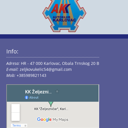
Info:
Adresa:
HR - 47 000 Karlovac, Obala Trnskog 20 B
E-mail:
zeljkovukelic54@gmail.com
Mob:
+385989821143