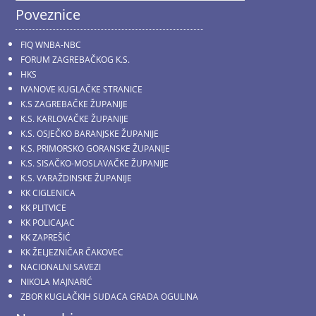
Poveznice
FIQ WNBA-NBC
FORUM ZAGREBAČKOG K.S.
HKS
IVANOVE KUGLAČKE STRANICE
K.S ZAGREBAČKE ŽUPANIJE
K.S. KARLOVAČKE ŽUPANIJE
K.S. OSJEČKO BARANJSKE ŽUPANIJE
K.S. PRIMORSKO GORANSKE ŽUPANIJE
K.S. SISAČKO-MOSLAVAČKE ŽUPANIJE
K.S. VARAŽDINSKE ŽUPANIJE
KK CIGLENICA
KK PLITVICE
KK POLICAJAC
KK ZAPREŠIĆ
KK ŽELJEZNIČAR ČAKOVEC
NACIONALNI SAVEZI
NIKOLA MAJNARIĆ
ZBOR KUGLAČKIH SUDACA GRADA OGULINA