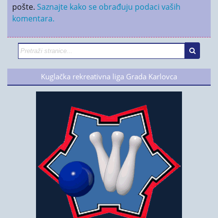
pošte.
Saznajte kako se obrađuju podaci vaših
komentara.
Kuglačka rekreativna liga Grada Karlovca