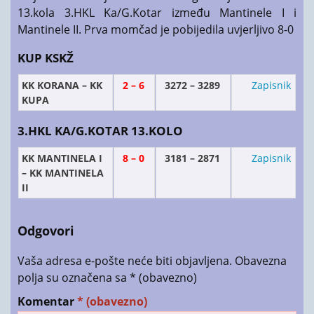
13.kola 3.HKL Ka/G.Kotar između Mantinele I i
Mantinele II. Prva momčad je pobijedila uvjerljivo 8-0
KUP KSKŽ
KK KORANA – KK
2 – 6
3272 – 3289
Zapisnik
KUPA
3.HKL KA/G.KOTAR 13.KOLO
KK MANTINELA I
8 – 0
3181 – 2871
Zapisnik
– KK MANTINELA
II
Odgovori
Vaša adresa e-pošte neće biti objavljena.
Obavezna
polja su označena sa
* (obavezno)
Komentar
* (obavezno)