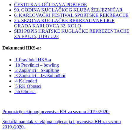
ČESTITKA UOČI DANA POBJEDE
90. GODINA KUGLAČKOG KLUBA ŽELJEZNIČAR
6. KARLOVAČKI FESTIVAL SPORTSKE REKREACIJE
25. SEZONA KUGLAČKE REKREATIVNE LIGE
GRADA KARLOVCA 32. KOLO
ŠIRI POPIS HRATSKE KUGLAČKE REPREZENTACIJE
ZA EP U15, U19 i U23
Dokumenti HKS-a:
1 Pravilnici HKS-a
1b Pravilnici – bowling
2 Zapisnici – Skupštine
3 Zapisnici – Izvršni odbor
4 Kalendari
5 RK Obrasci
5b Obrasci
Propozicije ekipnog prvenstva RH za sezonu 2019./2020.
Sudački naputak za ekipna natjecanja i prvenstva RH za sezonu
2019./2020.