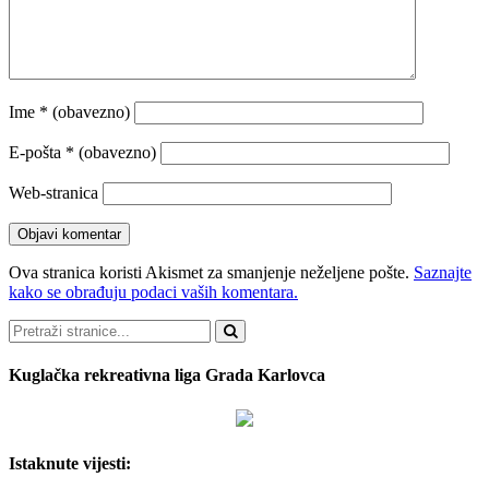
Ime
* (obavezno)
E-pošta
* (obavezno)
Web-stranica
Ova stranica koristi Akismet za smanjenje neželjene pošte.
Saznajte
kako se obrađuju podaci vaših komentara.
Pretraži
Kuglačka rekreativna liga Grada Karlovca
Istaknute vijesti: