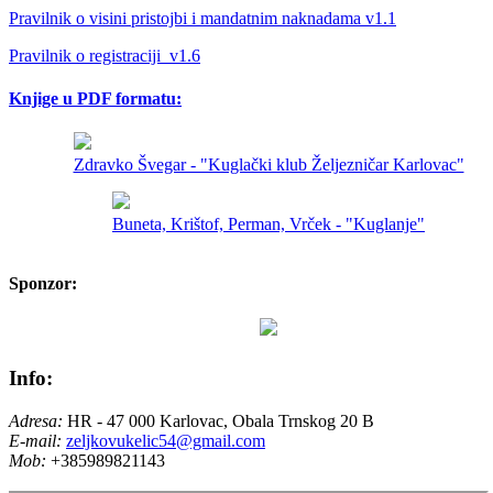
Pravilnik o visini pristojbi i mandatnim naknadama v1.1
Pravilnik o registraciji_v1.6
Knjige u PDF formatu:
Zdravko Švegar - "Kuglački klub Željezničar Karlovac"
Buneta, Krištof, Perman, Vrček - "Kuglanje"
Sponzor:
Info:
Adresa:
HR - 47 000 Karlovac, Obala Trnskog 20 B
E-mail:
zeljkovukelic54@gmail.com
Mob:
+385989821143