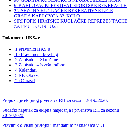
90. GODINA KUGLAČKOG KLUBA ŽELJEZNIČAR
6. KARLOVAČKI FESTIVAL SPORTSKE REKREACIJE
25. SEZONA KUGLAČKE REKREATIVNE LIGE
GRADA KARLOVCA 32. KOLO
ŠIRI POPIS HRATSKE KUGLAČKE REPREZENTACIJE
ZA EP U15, U19 i U23
Dokumenti HKS-a:
1 Pravilnici HKS-a
1b Pravilnici – bowling
2 Zapisnici – Skupštine
3 Zapisnici – Izvršni odbor
4 Kalendari
5 RK Obrasci
5b Obrasci
Propozicije ekipnog prvenstva RH za sezonu 2019./2020.
Sudački naputak za ekipna natjecanja i prvenstva RH za sezonu
2019./2020.
Pravilnik o visini pristojbi i mandatnim naknadama v1.1