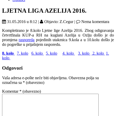
LJETNA LIGA AZELIJA 2016.
31.05.2016 u 8:12 |
Objavio: Z.Cegur |
Nema komentara
Kompletirano je 8.kolo Ljetne lige Azelija 2016. Zbog odigravanja
četvrtfinala KUP-a RH na kuglani Azelija u Ozlju došlo je do
promjena
rasporeda
pojedinih utakmica 9.kola a u 10.kolu došlo je
do pogreške u prijašnjem rasporedu.
8. kolo
7. kolo
6. kolo
5. kolo
4. kolo
3. kolo
2. kolo
1.
kolo
Odgovori
Vaša adresa e-pošte neće biti objavljena.
Obavezna polja su
označena sa
* (obavezno)
Komentar
* (obavezno)