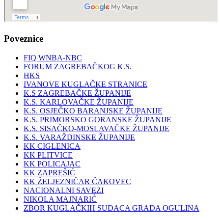
Poveznice
FIQ WNBA-NBC
FORUM ZAGREBAČKOG K.S.
HKS
IVANOVE KUGLAČKE STRANICE
K.S ZAGREBAČKE ŽUPANIJE
K.S. KARLOVAČKE ŽUPANIJE
K.S. OSJEČKO BARANJSKE ŽUPANIJE
K.S. PRIMORSKO GORANSKE ŽUPANIJE
K.S. SISAČKO-MOSLAVAČKE ŽUPANIJE
K.S. VARAŽDINSKE ŽUPANIJE
KK CIGLENICA
KK PLITVICE
KK POLICAJAC
KK ZAPREŠIĆ
KK ŽELJEZNIČAR ČAKOVEC
NACIONALNI SAVEZI
NIKOLA MAJNARIĆ
ZBOR KUGLAČKIH SUDACA GRADA OGULINA