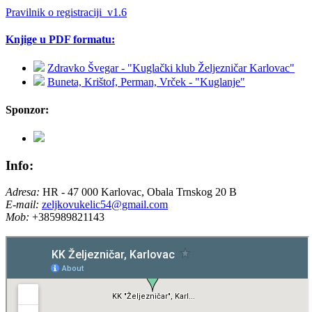
Pravilnik o registraciji_v1.6
Knjige u PDF formatu:
Zdravko Švegar - "Kuglački klub Željezničar Karlovac"
Buneta, Krištof, Perman, Vrček - "Kuglanje"
Sponzor:
Info:
Adresa:
HR - 47 000 Karlovac, Obala Trnskog 20 B
E-mail:
zeljkovukelic54@gmail.com
Mob:
+385989821143