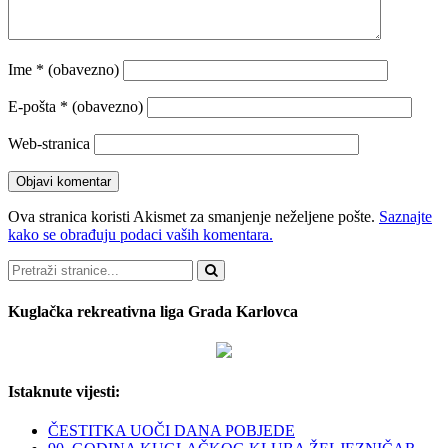
Ime
* (obavezno)
E-pošta
* (obavezno)
Web-stranica
Ova stranica koristi Akismet za smanjenje neželjene pošte.
Saznajte
kako se obrađuju podaci vaših komentara.
Pretraži
Kuglačka rekreativna liga Grada Karlovca
Istaknute vijesti:
ČESTITKA UOČI DANA POBJEDE