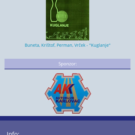
Buneta, Krištof, Perman, Vrček - "Kuglanje"
Sponzor:
Info: