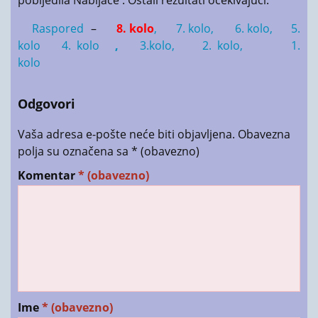
Raspored
–
8. kolo
,
7. kolo,
6. kolo,
5.
kolo
4. kolo
,
3.kolo,
2. kolo,
1.
kolo
Odgovori
Vaša adresa e-pošte neće biti objavljena.
Obavezna
polja su označena sa
* (obavezno)
Komentar
* (obavezno)
Ime
* (obavezno)