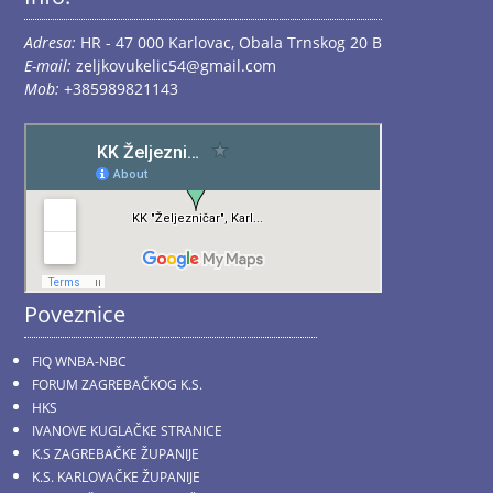
Adresa:
HR - 47 000 Karlovac, Obala Trnskog 20 B
E-mail:
zeljkovukelic54@gmail.com
Mob:
+385989821143
Poveznice
FIQ WNBA-NBC
FORUM ZAGREBAČKOG K.S.
HKS
IVANOVE KUGLAČKE STRANICE
K.S ZAGREBAČKE ŽUPANIJE
K.S. KARLOVAČKE ŽUPANIJE