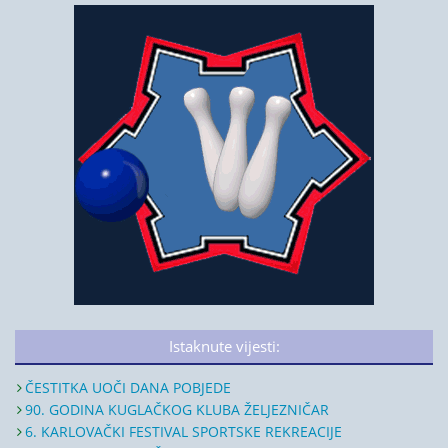
Istaknute vijesti:
ČESTITKA UOČI DANA POBJEDE
90. GODINA KUGLAČKOG KLUBA ŽELJEZNIČAR
6. KARLOVAČKI FESTIVAL SPORTSKE REKREACIJE