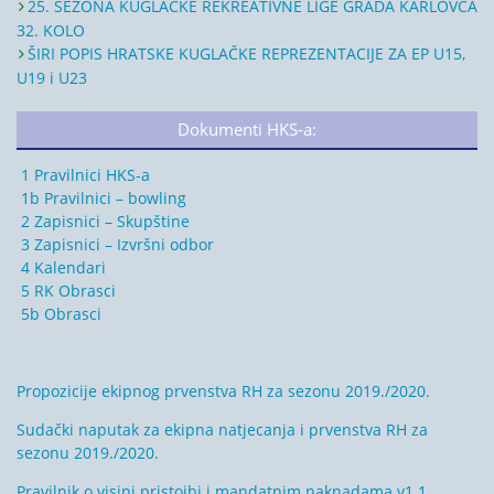
25. SEZONA KUGLAČKE REKREATIVNE LIGE GRADA KARLOVCA
32. KOLO
ŠIRI POPIS HRATSKE KUGLAČKE REPREZENTACIJE ZA EP U15,
U19 i U23
Dokumenti HKS-a:
1 Pravilnici HKS-a
1b Pravilnici – bowling
2 Zapisnici – Skupštine
3 Zapisnici – Izvršni odbor
4 Kalendari
5 RK Obrasci
5b Obrasci
Propozicije ekipnog prvenstva RH za sezonu 2019./2020.
Sudački naputak za ekipna natjecanja i prvenstva RH za
sezonu 2019./2020.
Pravilnik o visini pristojbi i mandatnim naknadama v1.1