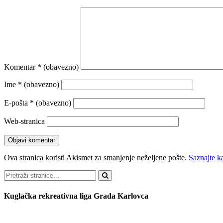
Komentar
* (obavezno)
Ime
* (obavezno)
E-pošta
* (obavezno)
Web-stranica
Ova stranica koristi Akismet za smanjenje neželjene pošte.
Saznajte k
Pretraži
Kuglačka rekreativna liga Grada Karlovca