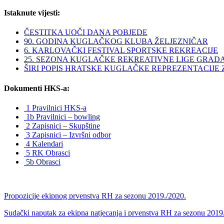
Istaknute vijesti:
ČESTITKA UOČI DANA POBJEDE
90. GODINA KUGLAČKOG KLUBA ŽELJEZNIČAR
6. KARLOVAČKI FESTIVAL SPORTSKE REKREACIJE
25. SEZONA KUGLAČKE REKREATIVNE LIGE GRAD
ŠIRI POPIS HRATSKE KUGLAČKE REPREZENTACIJE ZA 
Dokumenti HKS-a:
1 Pravilnici HKS-a
1b Pravilnici – bowling
2 Zapisnici – Skupštine
3 Zapisnici – Izvršni odbor
4 Kalendari
5 RK Obrasci
5b Obrasci
Propozicije ekipnog prvenstva RH za sezonu 2019./2020.
Sudački naputak za ekipna natjecanja i prvenstva RH za sezonu 2019