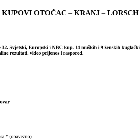
KUPOVI OTOČAC – KRANJ – LORSCH
se 32. Svjetski, Europski i NBC kup. 14 muških i 9 ženskih kuglačk
ine rezultati, video prijenos i raspored.
lovar
 sa
* (obavezno)