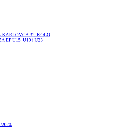
A KARLOVCA 32. KOLO
EP U15, U19 i U23
./2020.