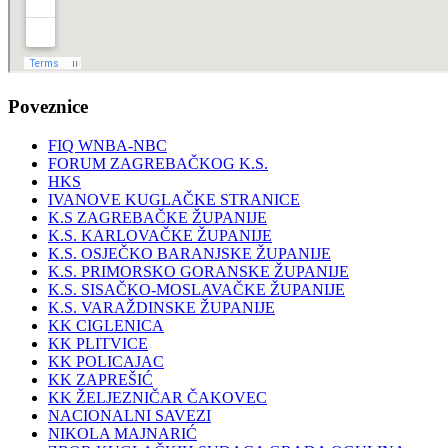
Poveznice
FIQ WNBA-NBC
FORUM ZAGREBAČKOG K.S.
HKS
IVANOVE KUGLAČKE STRANICE
K.S ZAGREBAČKE ŽUPANIJE
K.S. KARLOVAČKE ŽUPANIJE
K.S. OSJEČKO BARANJSKE ŽUPANIJE
K.S. PRIMORSKO GORANSKE ŽUPANIJE
K.S. SISAČKO-MOSLAVAČKE ŽUPANIJE
K.S. VARAŽDINSKE ŽUPANIJE
KK CIGLENICA
KK PLITVICE
KK POLICAJAC
KK ZAPREŠIĆ
KK ŽELJEZNIČAR ČAKOVEC
NACIONALNI SAVEZI
NIKOLA MAJNARIĆ