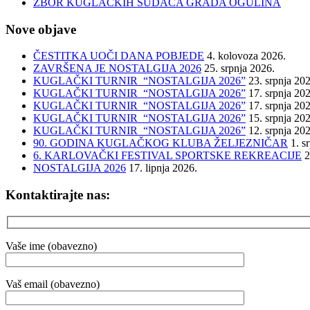
ZBOR KUGLAČKIH SUDACA GRADA OGULINA
Nove objave
ČESTITKA UOČI DANA POBJEDE
4. kolovoza 2026.
ZAVRŠENA JE NOSTALGIJA 2026
25. srpnja 2026.
KUGLAČKI TURNIR “NOSTALGIJA 2026”
23. srpnja 20
KUGLAČKI TURNIR “NOSTALGIJA 2026”
17. srpnja 20
KUGLAČKI TURNIR “NOSTALGIJA 2026”
17. srpnja 20
KUGLAČKI TURNIR “NOSTALGIJA 2026”
15. srpnja 20
KUGLAČKI TURNIR “NOSTALGIJA 2026”
12. srpnja 20
90. GODINA KUGLAČKOG KLUBA ŽELJEZNIČAR
1. s
6. KARLOVAČKI FESTIVAL SPORTSKE REKREACIJE
2
NOSTALGIJA 2026
17. lipnja 2026.
Kontaktirajte nas:
Vaše ime (obavezno)
Vaš email (obavezno)