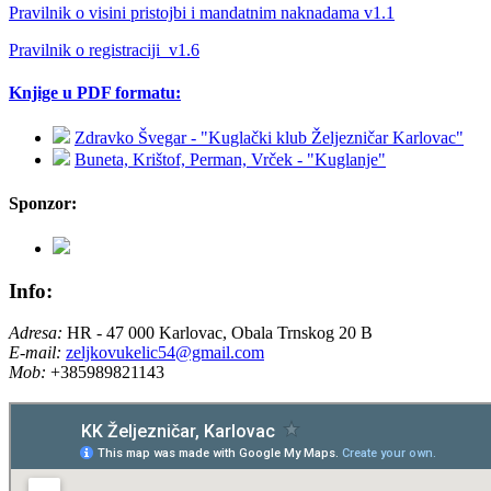
Pravilnik o visini pristojbi i mandatnim naknadama v1.1
Pravilnik o registraciji_v1.6
Knjige u PDF formatu:
Zdravko Švegar - "Kuglački klub Željezničar Karlovac"
Buneta, Krištof, Perman, Vrček - "Kuglanje"
Sponzor:
Info:
Adresa:
HR - 47 000 Karlovac, Obala Trnskog 20 B
E-mail:
zeljkovukelic54@gmail.com
Mob:
+385989821143