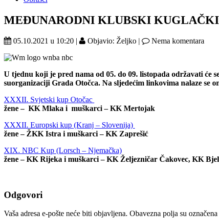
MEĐUNARODNI KLUBSKI KUGLAČKI 
05.10.2021 u 10:20 |
Objavio: Željko |
Nema komentara
U tjednu koji je pred nama od 05. do 09. listopada održavati će 
suorganizaciji Grada Otočca. Na sljedećim linkovima nalaze se onl
XXXII. Svjetski kup Otočac
žene – KK Mlaka i muškarci – KK Mertojak
XXXII. Europski kup (Kranj – Slovenija)
žene – ŽKK Istra i muškarci – KK Zaprešić
XIX. NBC Kup (Lorsch – Njemačka)
žene – KK Rijeka i muškarci – KK Željezničar Čakovec, KK Bje
Odgovori
Vaša adresa e-pošte neće biti objavljena.
Obavezna polja su označena