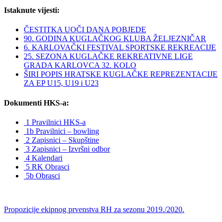
Istaknute vijesti:
ČESTITKA UOČI DANA POBJEDE
90. GODINA KUGLAČKOG KLUBA ŽELJEZNIČAR
6. KARLOVAČKI FESTIVAL SPORTSKE REKREACIJE
25. SEZONA KUGLAČKE REKREATIVNE LIGE
GRADA KARLOVCA 32. KOLO
ŠIRI POPIS HRATSKE KUGLAČKE REPREZENTACIJE
ZA EP U15, U19 i U23
Dokumenti HKS-a:
1 Pravilnici HKS-a
1b Pravilnici – bowling
2 Zapisnici – Skupštine
3 Zapisnici – Izvršni odbor
4 Kalendari
5 RK Obrasci
5b Obrasci
Propozicije ekipnog prvenstva RH za sezonu 2019./2020.