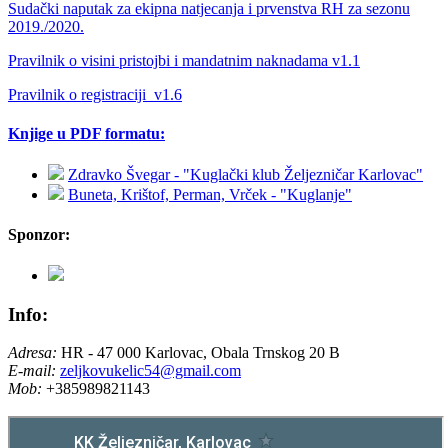
Sudački naputak za ekipna natjecanja i prvenstva RH za sezonu
2019./2020.
Pravilnik o visini pristojbi i mandatnim naknadama v1.1
Pravilnik o registraciji_v1.6
Knjige u PDF formatu:
Zdravko Švegar - "Kuglački klub Željezničar Karlovac"
Buneta, Krištof, Perman, Vrček - "Kuglanje"
Sponzor:
Info:
Adresa:
HR - 47 000 Karlovac, Obala Trnskog 20 B
E-mail:
zeljkovukelic54@gmail.com
Mob:
+385989821143