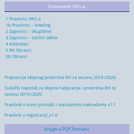
Dokumenti HKS-a:
1 Pravilnici HKS-a
1b Pravilnici – bowling
2 Zapisnici – Skupštine
3 Zapisnici – Izvršni odbor
4 Kalendari
5 RK Obrasci
5b Obrasci
Propozicije ekipnog prvenstva RH za sezonu 2019./2020.
Sudački naputak za ekipna natjecanja i prvenstva RH za
sezonu 2019./2020.
Pravilnik o visini pristojbi i mandatnim naknadama v1.1
Pravilnik o registraciji_v1.6
Knjige u PDF formatu: