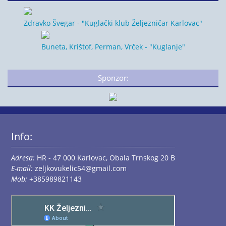
Zdravko Švegar - "Kuglački klub Željezničar Karlovac"
Buneta, Krištof, Perman, Vrček - "Kuglanje"
Sponzor:
Info:
Adresa:
HR - 47 000 Karlovac, Obala Trnskog 20 B
E-mail:
zeljkovukelic54@gmail.com
Mob:
+385989821143