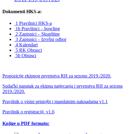
Dokumenti HKS-a:
1 Pravilnici HKS-a
1b Pravilnici – bowling
2 Zapisnici – Skupštine
3 Zapisnici – Izvršni odbor
4 Kalendari
5 RK Obrasci
5b Obrasci
Propozicije ekipnog prvenstva RH za sezonu 2019./2020.
Sudački naputak za ekipna natjecanja i prvenstva RH za sezonu
2019./2020.
Pravilnik o visini pristojbi i mandatnim naknadama v1.1
Pravilnik o registraciji_v1.6
Knjige u PDF formatu: