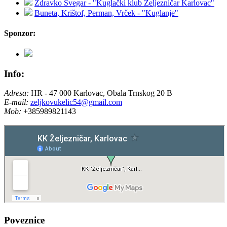
Zdravko Švegar - "Kuglački klub Željezničar Karlovac"
Buneta, Krištof, Perman, Vrček - "Kuglanje"
Sponzor:
Info:
Adresa:
HR - 47 000 Karlovac, Obala Trnskog 20 B
E-mail:
zeljkovukelic54@gmail.com
Mob:
+385989821143
Poveznice