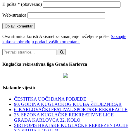
E-pošta
* (obavezno)
Web-stranica
Ova stranica koristi Akismet za smanjenje neželjene pošte.
Saznajte
kako se obrađuju podaci vaših komentara.
Pretraži
Kuglačka rekreativna liga Grada Karlovca
Istaknute vijesti:
ČESTITKA UOČI DANA POBJEDE
90. GODINA KUGLAČKOG KLUBA ŽELJEZNIČAR
6. KARLOVAČKI FESTIVAL SPORTSKE REKREACIJE
25. SEZONA KUGLAČKE REKREATIVNE LIGE
GRADA KARLOVCA 32. KOLO
ŠIRI POPIS HRATSKE KUGLAČKE REPREZENTACIJE
ZA EP U15, U19 i U23