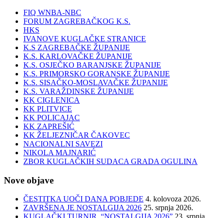
FIQ WNBA-NBC
FORUM ZAGREBAČKOG K.S.
HKS
IVANOVE KUGLAČKE STRANICE
K.S ZAGREBAČKE ŽUPANIJE
K.S. KARLOVAČKE ŽUPANIJE
K.S. OSJEČKO BARANJSKE ŽUPANIJE
K.S. PRIMORSKO GORANSKE ŽUPANIJE
K.S. SISAČKO-MOSLAVAČKE ŽUPANIJE
K.S. VARAŽDINSKE ŽUPANIJE
KK CIGLENICA
KK PLITVICE
KK POLICAJAC
KK ZAPREŠIĆ
KK ŽELJEZNIČAR ČAKOVEC
NACIONALNI SAVEZI
NIKOLA MAJNARIĆ
ZBOR KUGLAČKIH SUDACA GRADA OGULINA
Nove objave
ČESTITKA UOČI DANA POBJEDE
4. kolovoza 2026.
ZAVRŠENA JE NOSTALGIJA 2026
25. srpnja 2026.
KUGLAČKI TURNIR “NOSTALGIJA 2026”
23. srpnja