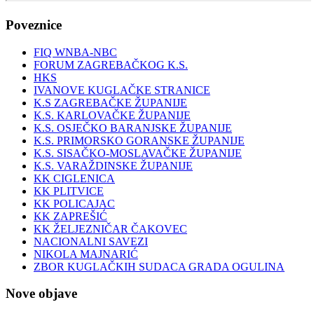
Poveznice
FIQ WNBA-NBC
FORUM ZAGREBAČKOG K.S.
HKS
IVANOVE KUGLAČKE STRANICE
K.S ZAGREBAČKE ŽUPANIJE
K.S. KARLOVAČKE ŽUPANIJE
K.S. OSJEČKO BARANJSKE ŽUPANIJE
K.S. PRIMORSKO GORANSKE ŽUPANIJE
K.S. SISAČKO-MOSLAVAČKE ŽUPANIJE
K.S. VARAŽDINSKE ŽUPANIJE
KK CIGLENICA
KK PLITVICE
KK POLICAJAC
KK ZAPREŠIĆ
KK ŽELJEZNIČAR ČAKOVEC
NACIONALNI SAVEZI
NIKOLA MAJNARIĆ
ZBOR KUGLAČKIH SUDACA GRADA OGULINA
Nove objave