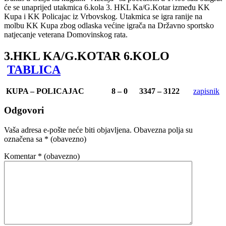
će se unaprijed utakmica 6.kola 3. HKL Ka/G.Kotar između KK
Kupa i KK Policajac iz Vrbovskog. Utakmica se igra ranije na
molbu KK Kupa zbog odlaska većine igrača na Državno sportsko
natjecanje veterana Domovinskog rata.
3.HKL KA/G.KOTAR 6.KOLO
TABLICA
KUPA – POLICAJAC
8 – 0
3347 – 3122
zapisnik
Odgovori
Vaša adresa e-pošte neće biti objavljena.
Obavezna polja su
označena sa
* (obavezno)
Komentar
* (obavezno)