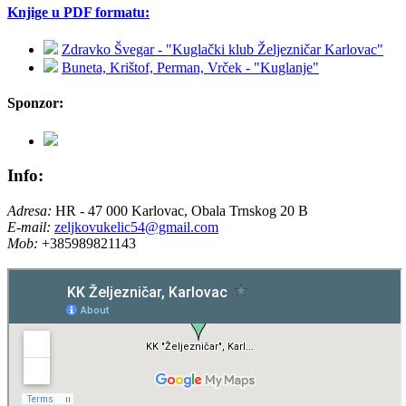
Knjige u PDF formatu:
Zdravko Švegar - "Kuglački klub Željezničar Karlovac"
Buneta, Krištof, Perman, Vrček - "Kuglanje"
Sponzor:
Info:
Adresa:
HR - 47 000 Karlovac, Obala Trnskog 20 B
E-mail:
zeljkovukelic54@gmail.com
Mob:
+385989821143