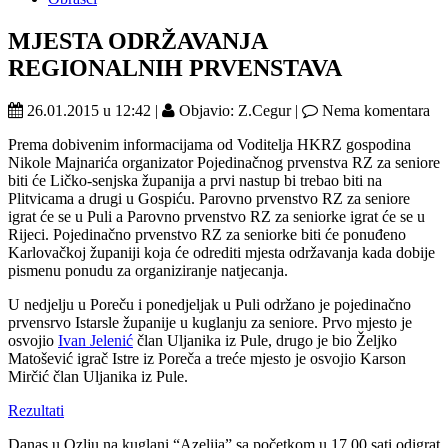
MJESTA ODRŽAVANJA
REGIONALNIH PRVENSTAVA
26.01.2015 u 12:42 |
Objavio: Z.Cegur |
Nema komentara
Prema dobivenim informacijama od Voditelja HKRZ gospodina
Nikole Majnarića organizator Pojedinačnog prvenstva RZ za seniore
biti će Ličko-senjska županija a prvi nastup bi trebao biti na
Plitvicama a drugi u Gospiću. Parovno prvenstvo RZ za seniore
igrat će se u Puli a Parovno prvenstvo RZ za seniorke igrat će se u
Rijeci. Pojedinačno prvenstvo RZ za seniorke biti će ponuđeno
Karlovačkoj županiji koja će odrediti mjesta održavanja kada dobije
pismenu ponudu za organiziranje natjecanja.
U nedjelju u Poreču i ponedjeljak u Puli održano je pojedinačno
prvensrvo Istarsle županije u kuglanju za seniore. Prvo mjesto je
osvojio
Ivan Jelenić
član Uljanika iz Pule, drugo je bio Željko
Matošević igrač Istre iz Poreča a treće mjesto je osvojio Karson
Mirčić član Uljanika iz Pule.
Rezultati
Danas u Ozlju na kuglani “Azelija” sa početkom u 17.00 sati odigrat