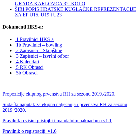
GRADA KARLOVCA 32. KOLO
ŠIRI POPIS HRATSKE KUGLAČKE REPREZENTACIJE
ZA EP U15, U19 i U23
Dokumenti HKS-a:
1 Pravilnici HKS-a
1b Pravilnici – bowling
2 Zapisnici – Skupštine
3 Zapisnici – Izvršni odbor
4 Kalendari
5 RK Obrasci
5b Obrasci
Propozicije ekipnog prvenstva RH za sezonu 2019./2020.
Sudački naputak za ekipna natjecanja i prvenstva RH za sezonu
2019./2020.
Pravilnik o visini pristojbi i mandatnim naknadama v1.1
Pravilnik o registraciji_v1.6