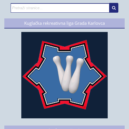
Kuglačka rekreativna liga Grada Karlovca