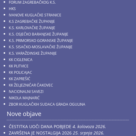
FORUM ZAGREBAČKOG K.S.
HKS
IVANOVE KUGLAČKE STRANICE
K.S ZAGREBAČKE ŽUPANIJE
K.S. KARLOVAČKE ŽUPANIJE
K.S. OSJEČKO BARANJSKE ŽUPANIJE
K.S. PRIMORSKO GORANSKE ŽUPANIJE
K.S. SISAČKO-MOSLAVAČKE ŽUPANIJE
K.S. VARAŽDINSKE ŽUPANIJE
KK CIGLENICA
KK PLITVICE
KK POLICAJAC
KK ZAPREŠIĆ
KK ŽELJEZNIČAR ČAKOVEC
NACIONALNI SAVEZI
NIKOLA MAJNARIĆ
ZBOR KUGLAČKIH SUDACA GRADA OGULINA
Nove objave
ČESTITKA UOČI DANA POBJEDE
4. kolovoza 2026.
ZAVRŠENA JE NOSTALGIJA 2026
25. srpnja 2026.