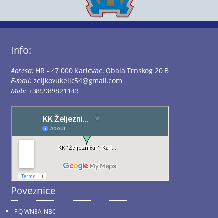
Info:
Adresa:
HR - 47 000 Karlovac, Obala Trnskog 20 B
E-mail:
zeljkovukelic54@gmail.com
Mob:
+385989821143
Poveznice
FIQ WNBA-NBC