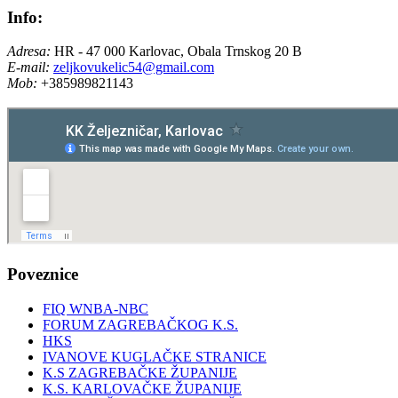
Info:
Adresa:
HR - 47 000 Karlovac, Obala Trnskog 20 B
E-mail:
zeljkovukelic54@gmail.com
Mob:
+385989821143
Poveznice
FIQ WNBA-NBC
FORUM ZAGREBAČKOG K.S.
HKS
IVANOVE KUGLAČKE STRANICE
K.S ZAGREBAČKE ŽUPANIJE
K.S. KARLOVAČKE ŽUPANIJE