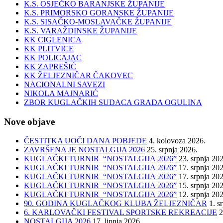
K.S. OSJEČKO BARANJSKE ŽUPANIJE
K.S. PRIMORSKO GORANSKE ŽUPANIJE
K.S. SISAČKO-MOSLAVAČKE ŽUPANIJE
K.S. VARAŽDINSKE ŽUPANIJE
KK CIGLENICA
KK PLITVICE
KK POLICAJAC
KK ZAPREŠIĆ
KK ŽELJEZNIČAR ČAKOVEC
NACIONALNI SAVEZI
NIKOLA MAJNARIĆ
ZBOR KUGLAČKIH SUDACA GRADA OGULINA
Nove objave
ČESTITKA UOČI DANA POBJEDE
4. kolovoza 2026.
ZAVRŠENA JE NOSTALGIJA 2026
25. srpnja 2026.
KUGLAČKI TURNIR “NOSTALGIJA 2026”
23. srpnja 20
KUGLAČKI TURNIR “NOSTALGIJA 2026”
17. srpnja 20
KUGLAČKI TURNIR “NOSTALGIJA 2026”
17. srpnja 20
KUGLAČKI TURNIR “NOSTALGIJA 2026”
15. srpnja 20
KUGLAČKI TURNIR “NOSTALGIJA 2026”
12. srpnja 20
90. GODINA KUGLAČKOG KLUBA ŽELJEZNIČAR
1. s
6. KARLOVAČKI FESTIVAL SPORTSKE REKREACIJE
2
NOSTALGIJA 2026
17. lipnja 2026.