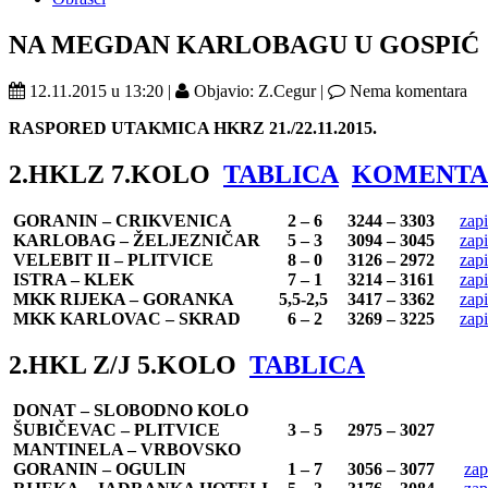
NA MEGDAN KARLOBAGU U GOSPIĆ
12.11.2015 u 13:20 |
Objavio: Z.Cegur |
Nema komentara
RASPORED UTAKMICA HKRZ 21./22.11.2015.
2.HKLZ 7.KOLO
TABLICA
KOMENTA
GORANIN – CRIKVENICA
2 – 6
3244 – 3303
zapi
KARLOBAG – ŽELJEZNIČAR
5 – 3
3094 – 3045
zapi
VELEBIT II – PLITVICE
8 – 0
3126 – 2972
zapi
ISTRA – KLEK
7 – 1
3214 – 3161
zapi
MKK RIJEKA – GORANKA
5,5-2,5
3417 – 3362
zapi
MKK KARLOVAC – SKRAD
6 – 2
3269 – 3225
zapi
2.HKL Z/J 5.KOLO
TABLICA
DONAT – SLOBODNO KOLO
ŠUBIČEVAC – PLITVICE
3 – 5
2975 – 3027
MANTINELA – VRBOVSKO
GORANIN – OGULIN
1 – 7
3056 – 3077
zap