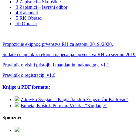
2 Zapisnici – Skupštine
3 Zapisnici – Izvršni odbor
4 Kalendari
5 RK Obrasci
5b Obrasci
Propozicije ekipnog prvenstva RH za sezonu 2019./2020.
Sudački naputak za ekipna natjecanja i prvenstva RH za sezonu 2019
Pravilnik o visini pristojbi i mandatnim naknadama v1.1
Pravilnik o registraciji_v1.6
Knjige u PDF formatu:
Zdravko Švegar - "Kuglački klub Željezničar Karlovac"
Buneta, Krištof, Perman, Vrček - "Kuglanje"
Sponzor: