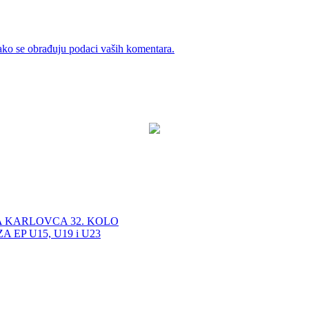
ako se obrađuju podaci vaših komentara.
A KARLOVCA 32. KOLO
EP U15, U19 i U23