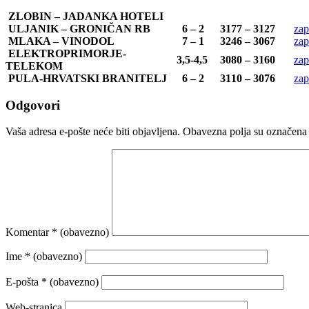
ZLOBIN – JADANKA HOTELI
ULJANIK – GRONIČAN RB
6 – 2
3177 – 3127
zap
MLAKA – VINODOL
7 – 1
3246 – 3067
zap
ELEKTROPRIMORJE-
3,5-4,5
3080 – 3160
zap
TELEKOM
PULA-HRVATSKI BRANITELJ
6 – 2
3110 – 3076
zap
Odgovori
Vaša adresa e-pošte neće biti objavljena.
Obavezna polja su označena
Komentar
* (obavezno)
Ime
* (obavezno)
E-pošta
* (obavezno)
Web-stranica