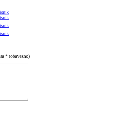
isnik
isnik
isnik
isnik
 sa
* (obavezno)