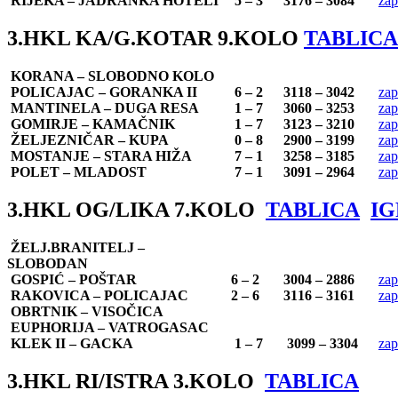
RIJEKA – JADRANKA HOTELI
5 – 3
3176 – 3084
zap
3.HKL KA/G.KOTAR 9.KOLO
TABLICA
KORANA – SLOBODNO KOLO
POLICAJAC – GORANKA II
6 – 2
3118 – 3042
zap
MANTINELA – DUGA RESA
1 – 7
3060 – 3253
zap
GOMIRJE – KAMAČNIK
1 – 7
3123 – 3210
zap
ŽELJEZNIČAR – KUPA
0 – 8
2900 – 3199
zap
MOSTANJE – STARA HIŽA
7 – 1
3258 – 3185
zap
POLET – MLADOST
7 – 1
3091 – 2964
zap
3.HKL OG/LIKA 7.KOLO
TABLICA
IG
ŽELJ.BRANITELJ –
SLOBODAN
GOSPIĆ – POŠTAR
6 – 2
3004 – 2886
zap
RAKOVICA – POLICAJAC
2 – 6
3116 – 3161
zap
OBRTNIK – VISOČICA
EUPHORIJA – VATROGASAC
KLEK II – GACKA
1 – 7
3099 – 3304
zap
3.HKL RI/ISTRA 3.KOLO
TABLICA