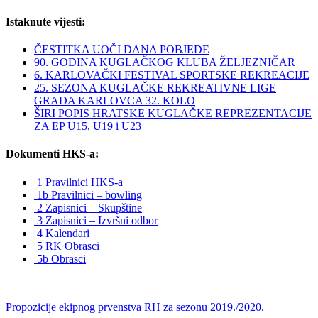
Istaknute vijesti:
ČESTITKA UOČI DANA POBJEDE
90. GODINA KUGLAČKOG KLUBA ŽELJEZNIČAR
6. KARLOVAČKI FESTIVAL SPORTSKE REKREACIJE
25. SEZONA KUGLAČKE REKREATIVNE LIGE
GRADA KARLOVCA 32. KOLO
ŠIRI POPIS HRATSKE KUGLAČKE REPREZENTACIJE
ZA EP U15, U19 i U23
Dokumenti HKS-a:
1 Pravilnici HKS-a
1b Pravilnici – bowling
2 Zapisnici – Skupštine
3 Zapisnici – Izvršni odbor
4 Kalendari
5 RK Obrasci
5b Obrasci
Propozicije ekipnog prvenstva RH za sezonu 2019./2020.