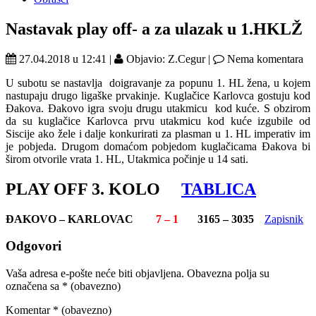
Nastavak play off- a za ulazak u 1.HKLŽ
27.04.2018 u 12:41 |
Objavio: Z.Cegur |
Nema komentara
U subotu se nastavlja doigravanje za popunu 1. HL žena, u kojem
nastupaju drugo ligaške prvakinje. Kuglačice Karlovca gostuju kod
Đakova. Đakovo igra svoju drugu utakmicu kod kuće. S obzirom
da su kuglačice Karlovca prvu utakmicu kod kuće izgubile od
Siscije ako žele i dalje konkurirati za plasman u 1. HL imperativ im
je pobjeda. Drugom domaćom pobjedom kuglačicama Đakova bi
širom otvorile vrata 1. HL, Utakmica počinje u 14 sati.
PLAY OFF 3. KOLO
TABLICA
ĐAKOVO – KARLOVAC
7 – 1
3165 – 3035
Zapisnik
Odgovori
Vaša adresa e-pošte neće biti objavljena.
Obavezna polja su
označena sa
* (obavezno)
Komentar
* (obavezno)