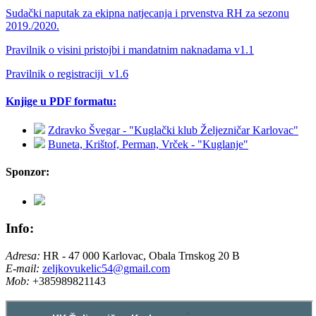
Sudački naputak za ekipna natjecanja i prvenstva RH za sezonu
2019./2020.
Pravilnik o visini pristojbi i mandatnim naknadama v1.1
Pravilnik o registraciji_v1.6
Knjige u PDF formatu:
Zdravko Švegar - "Kuglački klub Željezničar Karlovac"
Buneta, Krištof, Perman, Vrček - "Kuglanje"
Sponzor:
Info:
Adresa:
HR - 47 000 Karlovac, Obala Trnskog 20 B
E-mail:
zeljkovukelic54@gmail.com
Mob:
+385989821143