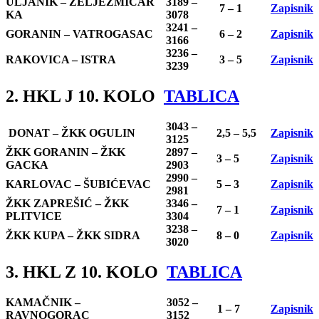
ULJANIK – ŽELJEZMIČAR
3189 –
7 – 1
Zapisnik
KA
3078
3241 –
GORANIN – VATROGASAC
6 – 2
Zapisnik
3166
3236 –
RAKOVICA – ISTRA
3 – 5
Zapisnik
3239
2. HKL J 10. KOLO
TABLICA
3043 –
DONAT – ŽKK OGULIN
2,5 – 5,5
Zapisnik
3125
ŽKK GORANIN – ŽKK
2897 –
3 – 5
Zapisnik
GACKA
2903
2990 –
KARLOVAC – ŠUBIĆEVAC
5 – 3
Zapisnik
2981
ŽKK ZAPREŠIĆ – ŽKK
3346 –
7 – 1
Zapisnik
PLITVICE
3304
3238 –
ŽKK KUPA – ŽKK SIDRA
8 – 0
Zapisnik
3020
3. HKL Z 10. KOLO
TABLICA
KAMAČNIK –
3052 –
1 – 7
Zapisnik
RAVNOGORAC
3152