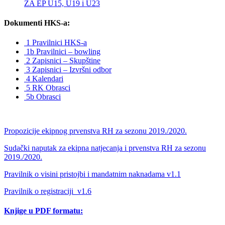
ZA EP U15, U19 i U23
Dokumenti HKS-a:
1 Pravilnici HKS-a
1b Pravilnici – bowling
2 Zapisnici – Skupštine
3 Zapisnici – Izvršni odbor
4 Kalendari
5 RK Obrasci
5b Obrasci
Propozicije ekipnog prvenstva RH za sezonu 2019./2020.
Sudački naputak za ekipna natjecanja i prvenstva RH za sezonu
2019./2020.
Pravilnik o visini pristojbi i mandatnim naknadama v1.1
Pravilnik o registraciji_v1.6
Knjige u PDF formatu: