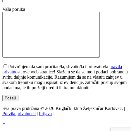
Vaša poruka
Potvrđujem da sam pročitao/la, shvatio/la i prihvatio/la
pravila
privatnosti
ove web stranice! Slažem se da se moji podaci pohrane u
svrhu daljnje komunikacije. Razumijem da se na vlastiti zahtjev u
svakom trenutku mogu ispisati iz evidencije, zatražiti pristup svojim
podacima, te ih po želji urediti ili trajno ukloniti.
Sva prava pridržana © 2026 Kuglački klub Željezničar Karlovac. |
Pravila privatnosti
|
Prijava