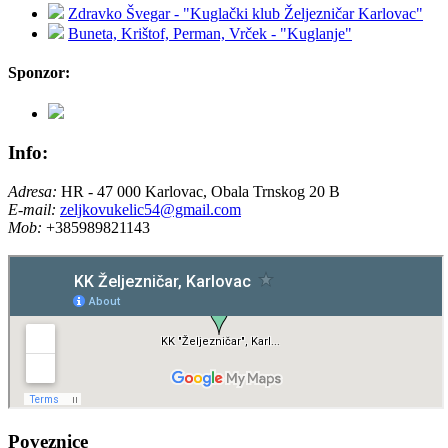
Zdravko Švegar - "Kuglački klub Željezničar Karlovac"
Buneta, Krištof, Perman, Vrček - "Kuglanje"
Sponzor:
Info:
Adresa:
HR - 47 000 Karlovac, Obala Trnskog 20 B
E-mail:
zeljkovukelic54@gmail.com
Mob:
+385989821143
Poveznice