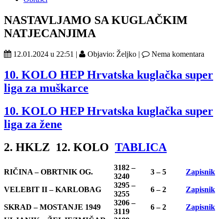
NASTAVLJAMO SA KUGLAČKIM
NATJECANJIMA
12.01.2024 u 22:51 |
Objavio: Željko |
Nema komentara
10. KOLO HEP Hrvatska kuglačka super
liga za muškarce
10. KOLO HEP Hrvatska kuglačka super
liga za žene
2. HKLZ 12. KOLO
TABLICA
3182 –
RIČINA – OBRTNIK OG.
3 – 5
Zapisnik
3240
3295 –
VELEBIT II – KARLOBAG
6 – 2
Zapisnik
3255
3206 –
SKRAD – MOSTANJE 1949
6 – 2
Zapisnik
3119