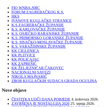
FIQ WNBA-NBC
FORUM ZAGREBAČKOG K.S.
HKS
IVANOVE KUGLAČKE STRANICE
K.S ZAGREBAČKE ŽUPANIJE
K.S. KARLOVAČKE ŽUPANIJE
K.S. OSJEČKO BARANJSKE ŽUPANIJE
K.S. PRIMORSKO GORANSKE ŽUPANIJE
K.S. SISAČKO-MOSLAVAČKE ŽUPANIJE
K.S. VARAŽDINSKE ŽUPANIJE
KK CIGLENICA
KK PLITVICE
KK POLICAJAC
KK ZAPREŠIĆ
KK ŽELJEZNIČAR ČAKOVEC
NACIONALNI SAVEZI
NIKOLA MAJNARIĆ
ZBOR KUGLAČKIH SUDACA GRADA OGULINA
Nove objave
ČESTITKA UOČI DANA POBJEDE
4. kolovoza 2026.
ZAVRŠENA JE NOSTALGIJA 2026
25. srpnja 2026.