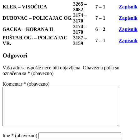
3265 –
KLEK – VISOČICA
7 – 1
Zapisnik
3082
3174 –
DUBOVAC – POLICAJAC OG.
7 – 1
Zapisnik
3170
3174 –
GACKA – KORANA II
6 – 2
Zapisnik
3170
POŠTAR OG. – POLICAJAC
3187 –
7 – 1
Zapisnik
VR.
3159
Odgovori
Vaša adresa e-pošte neće biti objavljena.
Obavezna polja su
označena sa
* (obavezno)
Komentar
* (obavezno)
Ime
* (obavezno)