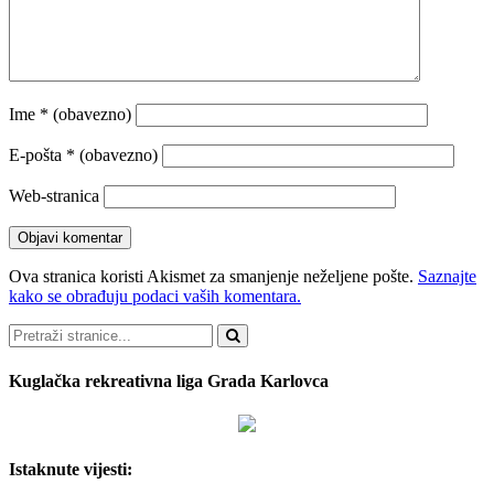
Ime
* (obavezno)
E-pošta
* (obavezno)
Web-stranica
Ova stranica koristi Akismet za smanjenje neželjene pošte.
Saznajte
kako se obrađuju podaci vaših komentara.
Pretraži
Kuglačka rekreativna liga Grada Karlovca
Istaknute vijesti: