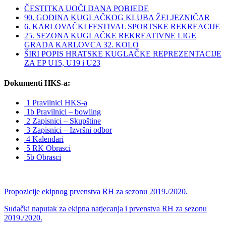
ČESTITKA UOČI DANA POBJEDE
90. GODINA KUGLAČKOG KLUBA ŽELJEZNIČAR
6. KARLOVAČKI FESTIVAL SPORTSKE REKREACIJE
25. SEZONA KUGLAČKE REKREATIVNE LIGE
GRADA KARLOVCA 32. KOLO
ŠIRI POPIS HRATSKE KUGLAČKE REPREZENTACIJE
ZA EP U15, U19 i U23
Dokumenti HKS-a:
1 Pravilnici HKS-a
1b Pravilnici – bowling
2 Zapisnici – Skupštine
3 Zapisnici – Izvršni odbor
4 Kalendari
5 RK Obrasci
5b Obrasci
Propozicije ekipnog prvenstva RH za sezonu 2019./2020.
Sudački naputak za ekipna natjecanja i prvenstva RH za sezonu
2019./2020.