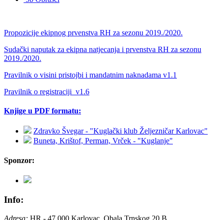
Propozicije ekipnog prvenstva RH za sezonu 2019./2020.
Sudački naputak za ekipna natjecanja i prvenstva RH za sezonu
2019./2020.
Pravilnik o visini pristojbi i mandatnim naknadama v1.1
Pravilnik o registraciji_v1.6
Knjige u PDF formatu:
Zdravko Švegar - "Kuglački klub Željezničar Karlovac"
Buneta, Krištof, Perman, Vrček - "Kuglanje"
Sponzor:
Info:
Adresa:
HR - 47 000 Karlovac, Obala Trnskog 20 B