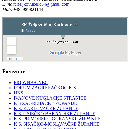
E-mail:
zeljkovukelic54@gmail.com
Mob:
+385989821143
Poveznice
FIQ WNBA-NBC
FORUM ZAGREBAČKOG K.S.
HKS
IVANOVE KUGLAČKE STRANICE
K.S ZAGREBAČKE ŽUPANIJE
K.S. KARLOVAČKE ŽUPANIJE
K.S. OSJEČKO BARANJSKE ŽUPANIJE
K.S. PRIMORSKO GORANSKE ŽUPANIJE
K.S. SISAČKO-MOSLAVAČKE ŽUPANIJE