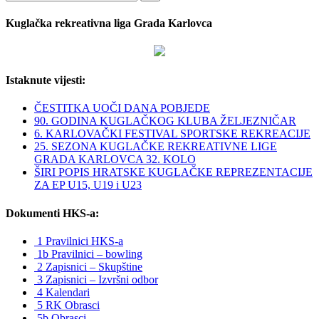
Kuglačka rekreativna liga Grada Karlovca
Istaknute vijesti:
ČESTITKA UOČI DANA POBJEDE
90. GODINA KUGLAČKOG KLUBA ŽELJEZNIČAR
6. KARLOVAČKI FESTIVAL SPORTSKE REKREACIJE
25. SEZONA KUGLAČKE REKREATIVNE LIGE
GRADA KARLOVCA 32. KOLO
ŠIRI POPIS HRATSKE KUGLAČKE REPREZENTACIJE
ZA EP U15, U19 i U23
Dokumenti HKS-a:
1 Pravilnici HKS-a
1b Pravilnici – bowling
2 Zapisnici – Skupštine
3 Zapisnici – Izvršni odbor
4 Kalendari
5 RK Obrasci
5b Obrasci