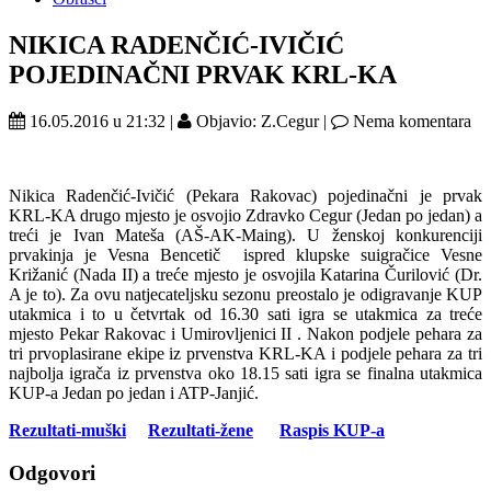
NIKICA RADENČIĆ-IVIČIĆ
POJEDINAČNI PRVAK KRL-KA
16.05.2016 u 21:32 |
Objavio: Z.Cegur |
Nema komentara
Nikica Radenčić-Ivičić (Pekara Rakovac) pojedinačni je prvak
KRL-KA drugo mjesto je osvojio Zdravko Cegur (Jedan po jedan) a
treći je Ivan Mateša (AŠ-AK-Maing). U ženskoj konkurenciji
prvakinja je Vesna Bencetič ispred klupske suigračice Vesne
Križanić (Nada II) a treće mjesto je osvojila Katarina Čurilović (Dr.
A je to). Za ovu natjecateljsku sezonu preostalo je odigravanje KUP
utakmica i to u četvrtak od 16.30 sati igra se utakmica za treće
mjesto Pekar Rakovac i Umirovljenici II . Nakon podjele pehara za
tri prvoplasirane ekipe iz prvenstva KRL-KA i podjele pehara za tri
najbolja igrača iz prvenstva oko 18.15 sati igra se finalna utakmica
KUP-a Jedan po jedan i ATP-Janjić.
Rezultati-muški
Rezultati-žene
Raspis KUP-a
Odgovori