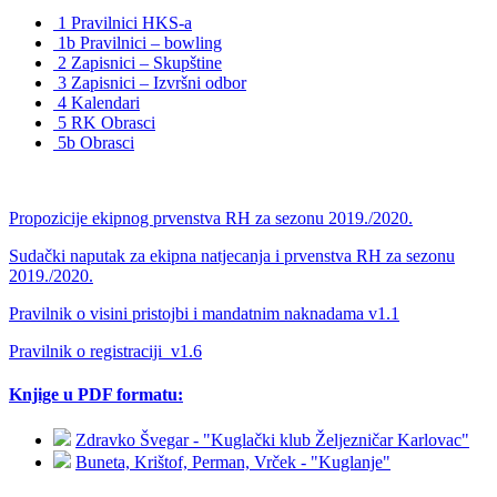
1 Pravilnici HKS-a
1b Pravilnici – bowling
2 Zapisnici – Skupštine
3 Zapisnici – Izvršni odbor
4 Kalendari
5 RK Obrasci
5b Obrasci
Propozicije ekipnog prvenstva RH za sezonu 2019./2020.
Sudački naputak za ekipna natjecanja i prvenstva RH za sezonu
2019./2020.
Pravilnik o visini pristojbi i mandatnim naknadama v1.1
Pravilnik o registraciji_v1.6
Knjige u PDF formatu:
Zdravko Švegar - "Kuglački klub Željezničar Karlovac"
Buneta, Krištof, Perman, Vrček - "Kuglanje"