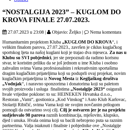
“NOSTALGIJA 2023” – KUGLOM DO
KROVA FINALE 27.07.2023.
27.07.2023 u 23:08 |
Objavio: Željko |
Nema komentara
Humanitarnim projektom Kluba
„KUGLOM DO KROVA
“, i
velikim finalom parova, 27.07.2023., završen je ciklus kuglačkog
sportskog ljeta na našoj kuglani koji je trajao dva mjeseca.
Za nas u
Klubu su SVI pobjednici
, jer ste prepoznali da radimo korisnu
stvar, te koristim priliku da se još jednom u ime Kluba i osobno
zahvalim svima Vama profesionalnim i rekreativnim sportašima
dragim kuglačkim prijateljima koji su poduprli ovaj projekat, novim
kuglačkim prijateljima iz
Novog Mesta
iz
Kegljaškog društva
„Vodnjak
“, i naravno sponzorima i donatorima koji su paletom
svojih proizvoda i usluga finalistima
„Nostalgije 2023“
osigurali
hvale vrijedne poklone: to su: HEINEKEN Hrvatska d.o.o.,
Restoran „Vami“, gostionica „Kod Vinskog“ i Auto Klub Karlovac,
Stolariji Ribičić, svima Vama koji ste svojim novčanim prilogom
pomogli da ostvarimo svoj cilj.
Cilj je ostvaren jer je na projektu
sudjelovalo 98 parova
raznih kombinacija, mješovito, klupsko,
djed i unuka. Hvala onima koji su bacili nebrojeno puta sa raznim
partnerima. Valja istaknuti i finaliste i pobjednike ove „Nostalgije