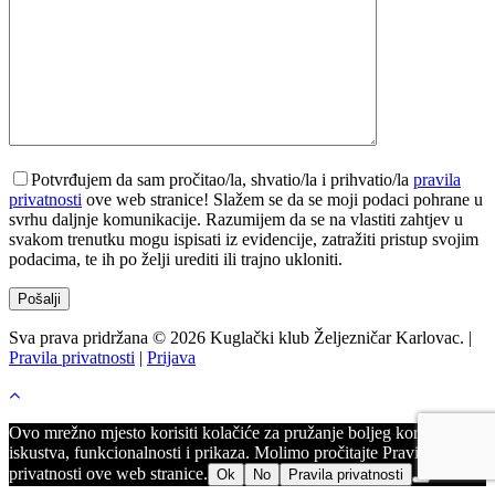
Potvrđujem da sam pročitao/la, shvatio/la i prihvatio/la
pravila
privatnosti
ove web stranice! Slažem se da se moji podaci pohrane u
svrhu daljnje komunikacije. Razumijem da se na vlastiti zahtjev u
svakom trenutku mogu ispisati iz evidencije, zatražiti pristup svojim
podacima, te ih po želji urediti ili trajno ukloniti.
Sva prava pridržana © 2026 Kuglački klub Željezničar Karlovac. |
Pravila privatnosti
|
Prijava
Ovo mrežno mjesto korisiti kolačiće za pružanje boljeg korisničkog
iskustva, funkcionalnosti i prikaza. Molimo pročitajte Pravila
privatnosti ove web stranice.
Ok
No
Pravila privatnosti