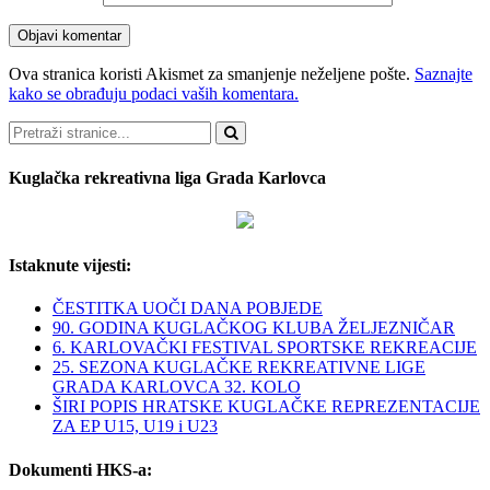
Ova stranica koristi Akismet za smanjenje neželjene pošte.
Saznajte
kako se obrađuju podaci vaših komentara.
Pretraži
Kuglačka rekreativna liga Grada Karlovca
Istaknute vijesti:
ČESTITKA UOČI DANA POBJEDE
90. GODINA KUGLAČKOG KLUBA ŽELJEZNIČAR
6. KARLOVAČKI FESTIVAL SPORTSKE REKREACIJE
25. SEZONA KUGLAČKE REKREATIVNE LIGE
GRADA KARLOVCA 32. KOLO
ŠIRI POPIS HRATSKE KUGLAČKE REPREZENTACIJE
ZA EP U15, U19 i U23
Dokumenti HKS-a: