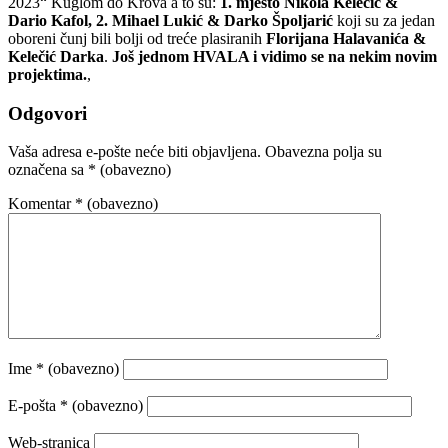
2023“ Kuglom do Krova a to su:
1. mjesto Nikola Kelećić &
Dario Kafol, 2. Mihael Lukić & Darko Špoljarić
koji su za jedan
oboreni čunj bili bolji od treće plasiranih
Florijana Halavanića &
Kelečić Darka
.
Još jednom HVALA i vidimo se na nekim novim
projektima.
,
Odgovori
Vaša adresa e-pošte neće biti objavljena.
Obavezna polja su
označena sa
* (obavezno)
Komentar
* (obavezno)
Ime
* (obavezno)
E-pošta
* (obavezno)
Web-stranica