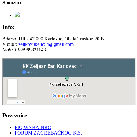
Sponzor:
Info:
Adresa:
HR - 47 000 Karlovac, Obala Trnskog 20 B
E-mail:
zeljkovukelic54@gmail.com
Mob:
+385989821143
Poveznice
FIQ WNBA-NBC
FORUM ZAGREBAČKOG K.S.